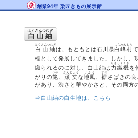
創業94年 染匠きもの展示館
はくさんつむぎ
白山紬
はくさんつむぎ
しらみねむら
白山紬
は、もともとは石川県
白峰村
標として発展してきました。しかし、
りきしょくき
織られるのに対し、白山紬は
力織機
を
つや
がんじょう
じふう
すそ
がりの
艶
、
頑丈
な
地風
、
裾
さばきの良
があり、渋さと華やかさと、その両方
⇒白山紬の白生地は、こちら