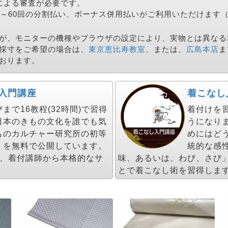
による審査が必要です。
～60回の分割払い、ボーナス併用払いがご利用いただけます（年
が、モニターの機種やブラウザの設定により、実物とは異なる
採寸をご希望の場合は、
東京恵比寿教室
、または、
広島本店
ま
おります。
入門講座
着こなし
で16教程(32時間)で習得
着付けを
日本のきもの文化を誰でも気
うになり
ものカルチャー研究所の初等
めにはど
」を無料で公開しています。
統的な感
し、着付講師から本格的なサ
味、あるいは、わび、さび
とで着こなし術を習得しま