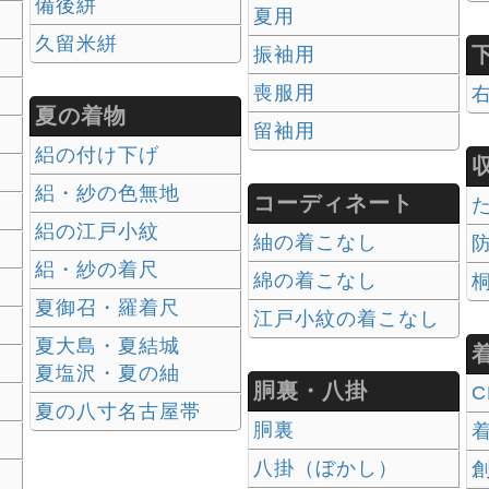
備後絣
夏用
久留米絣
振袖用
喪服用
夏の着物
留袖用
絽の付け下げ
絽・紗の色無地
コーディネート
絽の江戸小紋
紬の着こなし
絽・紗の着尺
綿の着こなし
夏御召・羅着尺
江戸小紋の着こなし
夏大島・夏結城
夏塩沢・夏の紬
胴裏・八掛
C
夏の八寸名古屋帯
胴裏
八掛（ぼかし）