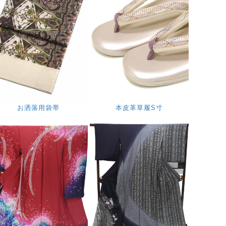
お洒落用袋帯
本皮革草履S寸