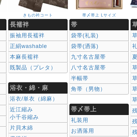
きもの衿コート
帯〆帯上 Lサイズ
長襦袢
帯
振袖用長襦袢
袋帯(礼装)
正絹washable
袋帯(洒落)
本麻長襦袢
九寸名古屋帯
既製品（プレタ）
八寸名古屋帯
草
半幅帯
草
浴衣・綿・麻
角帯（男物）
草
浴衣/単衣（綿麻）
草
帯〆帯上
近江縮み
小千谷縮み
礼装用
片貝木綿
お洒落用
）