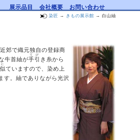
展示品目
会社概要
お問い合わせ
染匠
→
きもの展示館
→ 白山紬
近郊で織元独自の登録商
てび
な牛首紬が
手引
き糸から
に
似
ていますので、染め上
ます。紬でありながら光沢