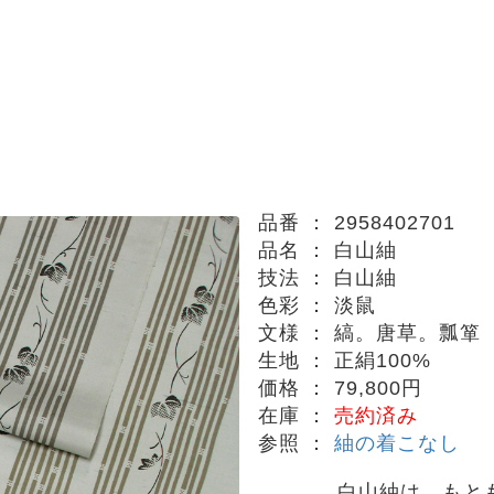
品番 ：
2958402701
品名 ：
白山紬
技法 ：
白山紬
色彩 ：
淡鼠
文様 ：
縞。唐草。瓢箪
生地 ：
正絹100%
価格 ：
79,800円
在庫 ：
売約済み
参照 ：
紬の着こなし
白山紬は、もと