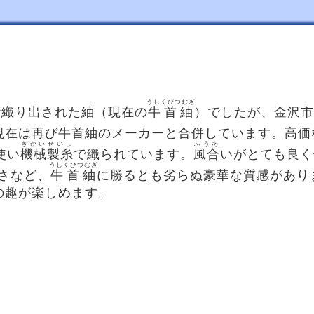
うしくびつむぎ
で織り出された紬（現在の
牛首紬
）でしたが、金沢市
現在は再び牛首紬のメーカーと合併しています。高価
きかいせいし
ふうあ
使い
機械製糸
で織られています。
風合
いがとても良く
うしくびつむぎ
さなど、
牛首紬
に勝るとも劣らぬ豪華な質感があり
の趣が楽しめます。