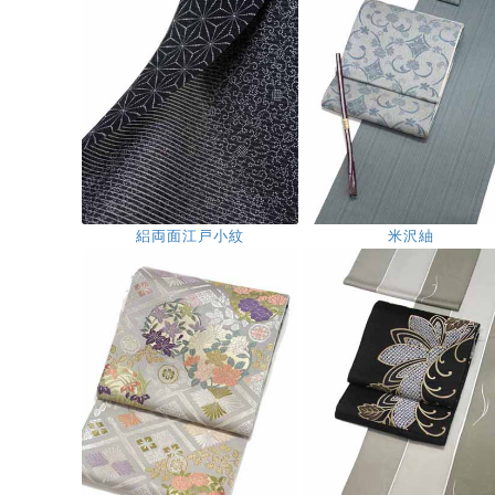
絽両面江戸小紋
米沢紬