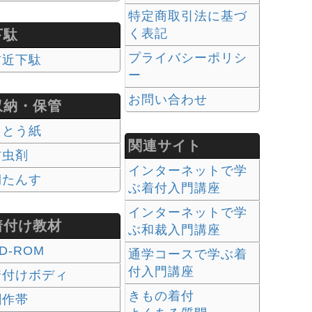
特定商取引法に基づ
く表記
下駄
プライバシーポリシ
右近下駄
ー
お問い合わせ
収納・保管
たとう紙
関連サイト
防虫剤
インターネットで学
桐たんす
ぶ着付入門講座
インターネットで学
着付け教材
ぶ和裁入門講座
D-ROM
通学コースで学ぶ着
付入門講座
着付けボディ
きもの着付
創作帯