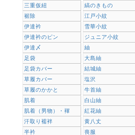
三重仮紐
縞のきもの
裾除
江戸小紋
伊達衿
雪華小紋
伊達衿のピン
ジュニア小紋
伊達〆
紬
足袋
大島紬
足袋カバー
結城紬
草履カバー
塩沢
草履のかかと
牛首紬
肌着
白山紬
肌着（男物）・褌
紅花紬
汗取り襦袢
黄八丈
半衿
喪服