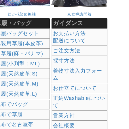
辻が花染め振袖
京友禅訪問着
草履・バッグ
ガイダンス
草履バッグセット
お支払い方法
配送について
礼装用草履(本皮革)
ご注文方法
夏草履(麻・パナマ)
採寸方法
履(小判型：ML)
着物寸法入力フォー
履(天然皮革:S)
ム
履(天然皮革:M)
お仕立てについて
履(天然皮革:L)
正絹Washableについ
残布でバッグ
て
残布で草履
営業方針
残布で名古屋帯
会社概要