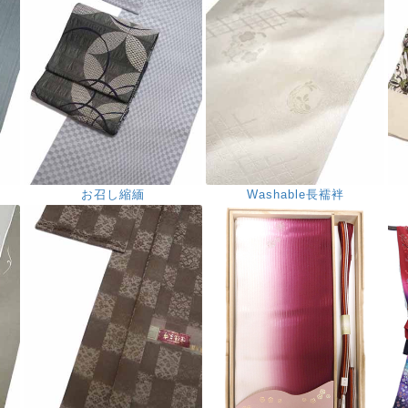
お召し縮緬
Washable長襦袢