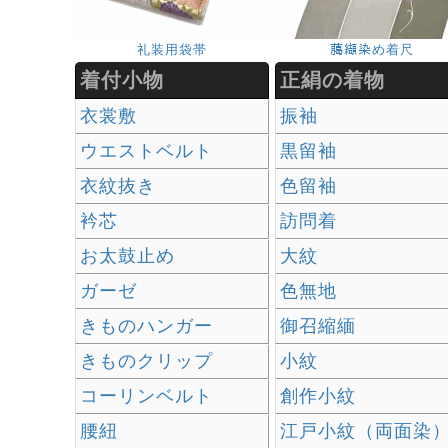
礼装用袋帯
﨟纈染め着尺
着付小物
正絹の着物
衣裳敷
振袖
ウエストベルト
黒留袖
衣紋抜き
色留袖
衿芯
訪問着
お太鼓止め
大紋
ガーゼ
色無地
きものハンガー
御召縮緬
きものクリップ
小紋
コーリンベルト
創作小紋
腰紐
江戸小紋（両面染