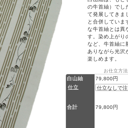
の牛首紬）でし
て発展してきま
と合併していま
な牛首紬とは異
す。染め上がり
など、牛首紬に
ありながら光沢
楽しめます。
お仕立方法
白山紬
79,800円
仕立
合計
79,800円