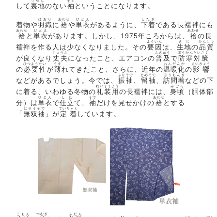
うらじ
そで
して
裏地
のない
袖
ということになります。
はおり
あわせ
ひとえ
したぎ
着物や
羽織
に
袷
や
単衣
があるように、
下着
である長襦袢にも
あわせ
ひとえ
あわせ
袷
と
単衣
があります。しかし、1975年ころからは、
袷
の長
よういん
きじ
ひんしつ
襦袢を作る人は少なくなりました。その
要因
は、
生地
の
品質
じょうぶ
ふきゅう
ぼうかん
たいさく
が良くなり
丈夫
になったこと、エアコンの
普及
で
防寒
対策
ひつようせい
うす
おんだんか
えいきょう
の
必要性
が
薄
れてきたこと、さらに、近年の
温暖化
の
影響
ふりそで
とめそで
ほうもんぎ
などがあるでしょう。今では、
振袖
、
留袖
、
訪問着
などの下
れいそうよう
みごろ
に着る、いわゆる冬物の
礼装用
の長襦袢には、
身頃
（胴体部
ひとえ
した
そで
あわせ
分）は
単衣
で
仕立
て、
袖
だけを見せかけの
袷
とする
むそうそで
ていちゃく
「
無双袖
」が
定着
しています。
こもん
つむぎ
ふだん