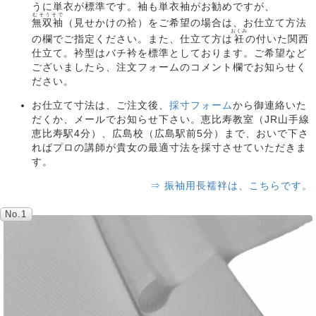
うに単衣が標準です。袖も単衣袖がお勧めですが、
むそうそで
無双袖
（見せかけの袷）をご希望の場合は、お仕立て方法
おくみ
の欄でご指定ください。また、仕立て方は
衽
の付いた関西
仕立て。衿型はバチ衿を標準としております。ご希望など
ございましたら、注文フォームのコメント欄でお知らせく
ださい。
お仕立て寸法は、ご注文後、
採寸フォーム
から御連絡いた
だくか、メールでお知らせ下さい。恵比寿教室（JR山手線
恵比寿駅4分）、広島校（広島駅前5分）まで、おいで下さ
ればプロの講師が貴女の最適寸法を採寸させていただきま
す。
⇒ 振袖用長襦袢は、こちらです。
No.1