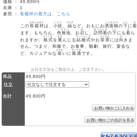
価格 ：
49,800円
在庫 ：
1
参照 ：
長襦袢の着方は、こちら
ながじゅばん
こもん
つむぎ
しゃれもの
した
き
この
長襦袢
は、
小紋
、
紬
など、おもにお
洒落物
の
下
に
着
いろむじ
め
ほうもんぎ
した
き
ます。もちろん、
色無地
、お
召
し、
訪問着
の
下
にも
着
ら
かくしき
おも
けっこんしき
ちゃせき
む
れますが、
格式
を
重
んじる
結婚式
やお
茶席
には
向
きま
せん。つまり、和服で、お食事、観劇、旅行、宴会な
よそお
さいてき
ど、カジュアルな
装
いに
最適
です。
お仕立方法をご指定の上、ご注文下さい。
商品
49,800円
仕立
合計
49,800円