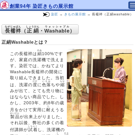
創業94年 染匠きもの展示館
染匠
→
きもの展示館
→ 長襦袢（正絹washable）
ながじゅばん
しょうけん
ウォッシャブル
長襦袢
（
正絹
・
Washable
）
正絹Washableとは？
きぬ
この長襦袢は
絹
100%です
が、家庭の洗濯機で洗えま
す。染匠では、かねてより
Washable長襦袢の開発に
取り組んできました。当初
たび
いろお
ちぢ
は、洗濯の
度
に
色落
ちや
縮
みが出て、とても売り物に
はならない商品でした。し
かし、2003年、約8年の歳
た
月をかけて実用に
耐
えうる
せいひん
製品
が出来上がりました。
それ以後、弊社の多くの着
しちゃく
付講師が
試着
し、洗濯機の
く
かえ