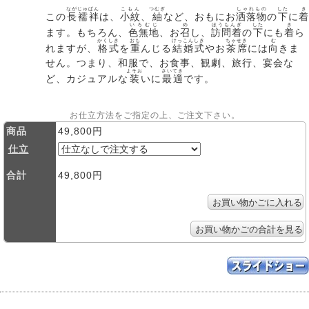
ながじゅばん
こもん
つむぎ
しゃれもの
した
き
この
長襦袢
は、
小紋
、
紬
など、おもにお
洒落物
の
下
に
着
いろむじ
め
ほうもんぎ
した
き
ます。もちろん、
色無地
、お
召
し、
訪問着
の
下
にも
着
ら
かくしき
おも
けっこんしき
ちゃせき
む
れますが、
格式
を
重
んじる
結婚式
やお
茶席
には
向
きま
せん。つまり、和服で、お食事、観劇、旅行、宴会な
よそお
さいてき
ど、カジュアルな
装
いに
最適
です。
お仕立方法をご指定の上、ご注文下さい。
商品
49,800円
仕立
合計
49,800円