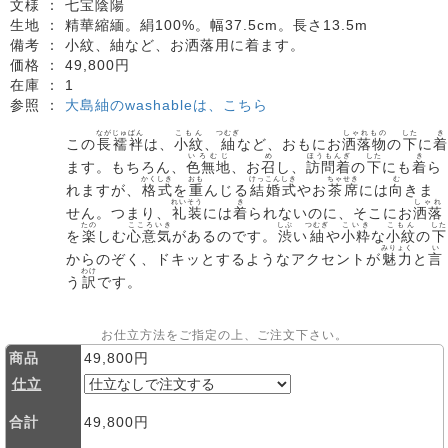
文様 ：
七宝陰陽
生地 ：
精華縮緬。絹100%。幅37.5cm。長さ13.5m
備考 ：
小紋、紬など、お洒落用に着ます。
価格 ：
49,800円
在庫 ：
1
参照 ：
大島紬のwashableは、こちら
ながじゅばん
こもん
つむぎ
しゃれもの
した
き
この
長襦袢
は、
小紋
、
紬
など、おもにお
洒落物
の
下
に
着
いろむじ
め
ほうもんぎ
した
き
ます。もちろん、
色無地
、お
召
し、
訪問着
の
下
にも
着
ら
かくしき
おも
けっこんしき
ちゃせき
む
れますが、
格式
を
重
んじる
結婚式
やお
茶席
には
向
きま
れいそう
き
しゃれ
せん。つまり、
礼装
には
着
られないのに、そこにお
洒落
たの
こころいき
しぶ
つむぎ
こいき
こもん
した
を
楽
しむ
心意気
があるのです。
渋
い
紬
や
小粋
な
小紋
の
下
みりょく
い
からのぞく、ドキッとするようなアクセントが
魅力
と
言
わけ
う
訳
です。
お仕立方法をご指定の上、ご注文下さい。
商品
49,800円
仕立
合計
49,800円