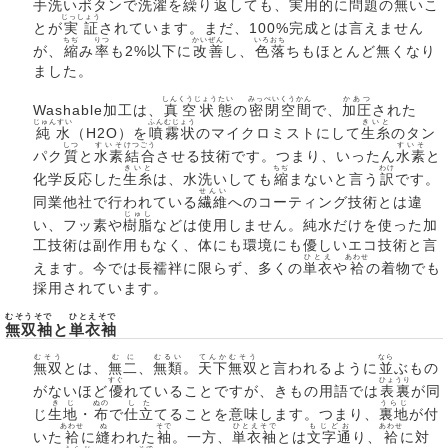
手洗いボタンで洗濯を
繰
り
返
しても、実用的に問題の無いこ
じっしょう
とが
実証
されています。まだ、100%完成とは言えません
ちぢ
りつ
かいぜん
いろおち
が、
縮
み
率
も2%以下に
改善
し、
色落
ちもほとんど無くなり
ました。
しんくうじょうたい
みっぺい
くうかん
かあつ
Washable加工は、
真空状態
の
密閉
空間
で、
加圧
された
じゅんすい
ふんむじょう
きいと
純水
（H2O）を
噴霧状
のマイクロミストにして
生糸
のタン
しつ
すいそ
けつごう
すいそ
パク
質
と
水素
結合
させる技術です。つまり、いったん
水素
と
きいと
ちぢ
わけ
化学反応した
生糸
は、水洗いしても
縮
まないと言う
訳
です。
せんい
同業他社で行われている
繊維
へのコーティング技術とは違
じゅし
い、フッ素や
樹脂
などは使用しません。純水だけを使った加
工技術は副作用もなく、体にも環境にも優しいエコ技術と言
ひとえ
あわせ
えます。今では長襦袢に限らず、多くの
単衣
や
袷
の着物でも
採用されています。
むそうそで
ひとえそで
無双袖
と
単衣袖
むそう
むに
むるい
てんか
むそう
なら
無双
とは、
無二
、
無類
。
天下
無双
と言われるように
並
ぶもの
すぐ
ひょうり
がないほど
優
れていることですが、きもの用語では
表裏
が同
きじ
ぬの
した
うらじ
じ
生地
・
布
で
仕立
てることを意味します。つまり、
裏地
が付
あわせ
ぬ
そで
ひとえそで
もじどお
あわせ
いた
袷
に
縫
われた
袖
。一方、
単衣袖
とは
文字通
り、
袷
に対