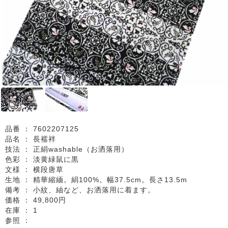
品番 ：
7602207125
品名 ：
長襦袢
技法 ：
正絹washable（お洒落用）
色彩 ：
淡黄緑鼠に黒
文様 ：
横段唐草
生地 ：
精華縮緬。絹100%。幅37.5cm。長さ13.5m
備考 ：
小紋、紬など、お洒落用に着ます。
価格 ：
49,800円
在庫 ：
1
参照 ：