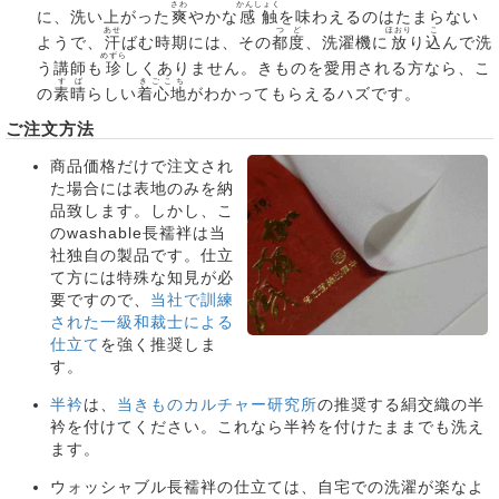
さわ
かんしょく
に、洗い上がった
爽
やかな
感触
を味わえるのはたまらない
あせ
つど
ほおり
こ
ようで、
汗
ばむ時期には、その
都度
、洗濯機に
放
り
込
んで洗
めずら
う講師も
珍
しくありません。きものを愛用される方なら、こ
すば
きごこち
の
素晴
らしい
着心地
がわかってもらえるハズです。
ご注文方法
商品価格だけで注文され
た場合には表地のみを納
品致します。しかし、こ
のwashable長襦袢は当
社独自の製品です。仕立
て方には特殊な知見が必
要ですので、
当社で訓練
された一級和裁士による
仕立て
を強く推奨しま
す。
半衿
は、
当きものカルチャー研究所
の推奨する絹交織の半
衿を付けてください。これなら半衿を付けたままでも洗え
ます。
ウォッシャブル長襦袢の仕立ては、自宅での洗濯が楽なよ