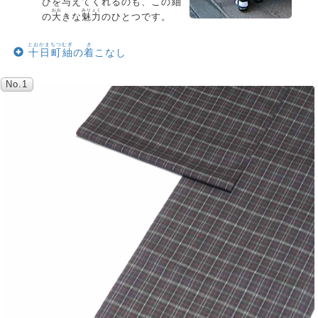
びを
与
えてくれるのも、この
紬
おお
みりょく
の
大
きな
魅力
のひとつです。
とおかまちつむぎ
き
十日町紬
の
着
こなし
No.1