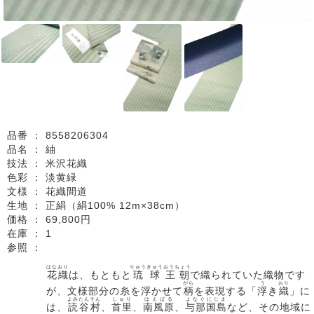
品番 ：
8558206304
品名 ：
紬
技法 ：
米沢花織
色彩 ：
淡黄緑
文様 ：
花織間道
生地 ：
正絹（絹100% 12m×38cm）
価格 ：
69,800円
在庫 ：
1
参照 ：
はなおり
りゅうきゅう
おうちょう
花織
は、もともと
琉球
王朝
で織られていた織物です
がら
う
おり
が、文様部分の糸を浮かせて
柄
を表現する「
浮
き
織
」に
よみたんそん
しゅり
はえばる
よなぐにじま
は、
読谷村
、
首里
、
南風原
、
与那国島
など、その地域に