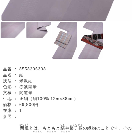
品番 ：
8558206308
品名 ：
紬
技法 ：
米沢紬
色彩 ：
赤紫鼠暈
文様 ：
間道暈
生地 ：
正絹（絹100% 12m×38cm）
価格 ：
69,800円
在庫 ：
1
参照 ：
かんとう
しま
こうしがら
間道
とは、もともと
縞
や
格子柄
の織物のことです。その
かんとん
かんとう
かんとう