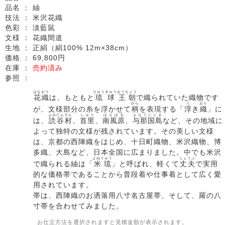
品名 ：
紬
技法 ：
米沢花織
色彩 ：
淡藍鼠
文様 ：
花織間道
生地 ：
正絹（絹100% 12m×38cm）
価格 ：
69,800円
在庫 ：
売約済み
参照 ：
はなおり
りゅうきゅう
おうちょう
花織
は、もともと
琉球
王朝
で織られていた織物です
がら
う
おり
が、文様部分の糸を浮かせて
柄
を表現する「
浮
き
織
」に
よみたんそん
しゅり
はえばる
よなぐにじま
は、
読谷村
、
首里
、
南風原
、
与那国島
など、その地域に
よって独特の文様が残されています。その美しい文様
は、京都の西陣織をはじめ、十日町織物、米沢織物、博
多織、大島など、日本全国に広まりました。中でも米沢
よねりゅう
じょうぶ
で織られる紬は「
米琉
」と呼ばれ、軽くて
丈夫
で実用
的な価格帯であることから普段着や仕事着として広く愛
用されています。
帯は、西陣織のお洒落用八寸名古屋帯、そして、羅の八
寸帯を合わせてみました。
お仕立方法を選択されますと見積金額が表示されます。