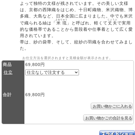
よって独特の文様が残されています。その美しい文様
は、京都の西陣織をはじめ、十日町織物、米沢織物、博
多織、大島など、日本全国に広まりました。中でも米沢
よねりゅう
じょうぶ
で織られる紬は「
米琉
」と呼ばれ、軽くて
丈夫
で実用
的な価格帯であることから普段着や仕事着として広く愛
用されています。
帯は、紗の袋帯、そして、紋紗の羽織を合わせてみまし
た。
お仕立方法を選択されますと見積金額が表示されます。
商品
69,800円
仕立
合計
69,800円