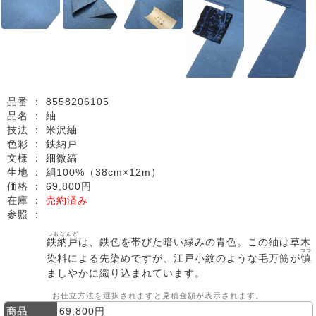
品番 ：
8558206105
品名 ：
紬
技法 ：
米沢紬
色彩 ：
鉄納戸
文様 ：
細微縞
生地 ：
絹100%（38cm×12m）
価格 ：
69,800円
在庫 ：
売約済み
参照 ：
つおなんど
鉄納戸
は、鉄色を帯びた暗い緑みの青色。この紬は草木
つつ
染料による先染めですが、江戸小紋のような毛万筋が
慎
ましやかに織り込まれています。
お仕立方法を選択されますと見積金額が表示されます。
商品
69,800円