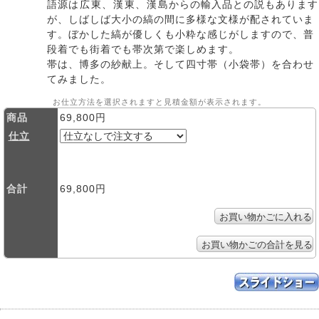
語源は
広東
、
漢東
、
漢島
からの輸入品との説もあります
が、しばしば大小の縞の間に多様な文様が配されていま
す。ぼかした縞が優しくも小粋な感じがしますので、普
段着でも街着でも帯次第で楽しめます。
帯は、博多の紗献上。そして四寸帯（小袋帯）を合わせ
てみました。
お仕立方法を選択されますと見積金額が表示されます。
商品
69,800円
仕立
合計
69,800円