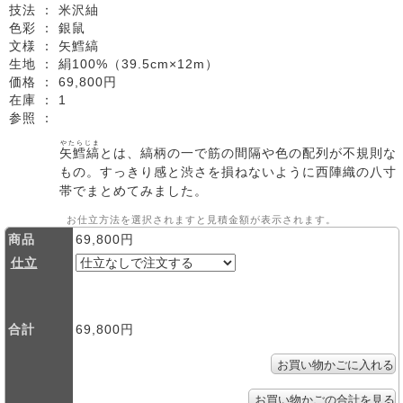
技法 ：
米沢紬
色彩 ：
銀鼠
文様 ：
矢鱈縞
生地 ：
絹100%（39.5cm×12m）
価格 ：
69,800円
在庫 ：
1
参照 ：
やたらじま
矢鱈縞
とは、縞柄の一で筋の間隔や色の配列が不規則な
もの。すっきり感と渋さを損ねないように西陣織の八寸
帯でまとめてみました。
お仕立方法を選択されますと見積金額が表示されます。
商品
69,800円
仕立
合計
69,800円