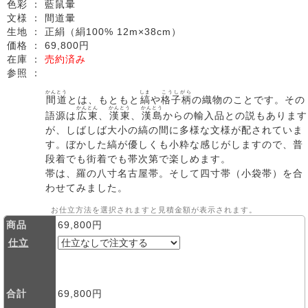
色彩 ：
藍鼠暈
文様 ：
間道暈
生地 ：
正絹（絹100% 12m×38cm）
価格 ：
69,800円
在庫 ：
売約済み
参照 ：
かんとう
しま
こうしがら
間道
とは、もともと
縞
や
格子柄
の織物のことです。その
かんとん
かんとう
かんとう
語源は
広東
、
漢東
、
漢島
からの輸入品との説もあります
が、しばしば大小の縞の間に多様な文様が配されていま
す。ぼかした縞が優しくも小粋な感じがしますので、普
段着でも街着でも帯次第で楽しめます。
帯は、羅の八寸名古屋帯。そして四寸帯（小袋帯）を合
わせてみました。
お仕立方法を選択されますと見積金額が表示されます。
商品
69,800円
仕立
合計
69,800円