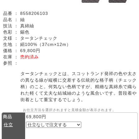
品番 ：
8558206103
品名 ：
紬
技法 ：
真綿紬
色彩 ：
錫色
文様 ：
タータンチェック
生地 ：
絹100%（37cm×12m）
価格 ：
69,800円
在庫 ：
売約済み
参照 ：
タータンチェックとは、スコットランド発祥の色や太さ
の異なる線が縦横に交差する伝統的な格子柄（チェック
柄）のこと。何気ない色柄ですが、精緻な真綿糸で織ら
れた軽くて丈夫な結城紬のような風合いです。普段着や
街着として重宝するでしょう。
お仕立方法を選択されますと見積金額が表示されます。
商品
69,800円
仕立