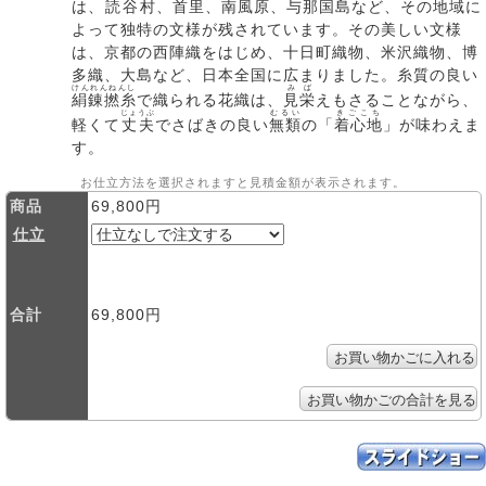
は、
読谷村
、
首里
、
南風原
、
与那国島
など、その地域に
よって独特の文様が残されています。その美しい文様
は、京都の西陣織をはじめ、十日町織物、米沢織物、博
多織、大島など、日本全国に広まりました。糸質の良い
けんれんねんし
みば
絹錬撚糸
で織られる花織は、
見栄
えもさることながら、
じょうぶ
むるい
きごこち
軽くて
丈夫
でさばきの良い
無類
の「
着心地
」が味わえま
す。
お仕立方法を選択されますと見積金額が表示されます。
商品
69,800円
仕立
合計
69,800円