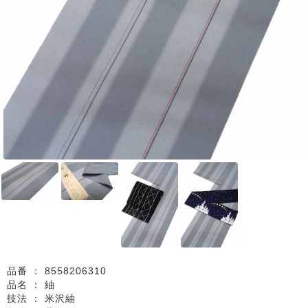
品番 ：
8558206310
品名 ：
紬
技法 ：
米沢紬