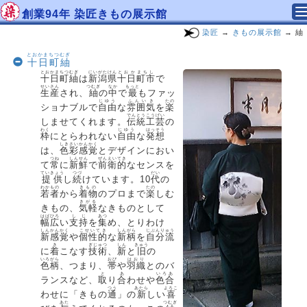
創業94年 染匠きもの展示館
染匠
→
きもの展示館
→ 紬
とおかまちつむぎ
十日町紬
とおかまちつむぎ
にいがたけん
とおかまちし
十日町紬
は
新潟県
十日町市
で
せいさん
つむぎ
なか
もっと
生産
され、
紬
の
中
で
最
もファッ
じゆう
ふんいき
たの
ショナブルで
自由
な
雰囲気
を
楽
でんとうこうげい
しませてくれます。
伝統工芸
の
わく
じゆう
はっそう
枠
にとらわれない
自由
な
発想
しきさい
かんかく
は、
色彩
感覚
とデザインにおい
つね
しんせん
ぜんえいてき
て
常
に
新鮮
で
前衛的
なセンスを
ていきょう
つづ
だい
提供
し
続
けています。10
代
の
わかもの
きもの
たの
若者
から
着物
のプロまで
楽
しむ
きがる
きもの、
気軽
なきものとして
はばひろ
しじ
あつ
幅広
い
支持
を
集
め、とりわけ
しんかんかく
こせいてき
しんがら
じぶんりゅう
新感覚
や
個性的
な
新柄
を
自分流
き
ぎじゅつ
しん
きゅう
に
着
こなす
技術
、
新
と
旧
の
いろがら
おび
はおり
色柄
、つまり、
帯
や
羽織
とのバ
と
あ
いろあ
ランスなど、
取
り
合
わせや
色合
つう
あたら
よろこ
わせに「きもの
通
」の
新
しい
喜
あた
つむぎ