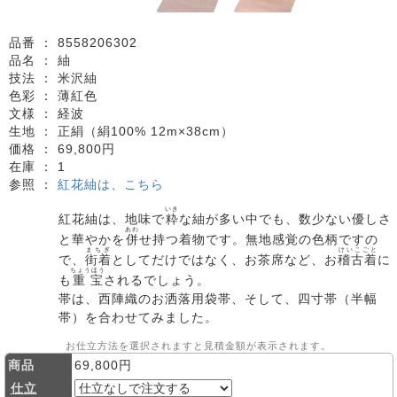
品番 ：
8558206302
品名 ：
紬
技法 ：
米沢紬
色彩 ：
薄紅色
文様 ：
経波
生地 ：
正絹（絹100% 12m×38cm）
価格 ：
69,800円
在庫 ：
1
参照 ：
紅花紬は、こちら
いき
紅花紬は、地味で
粋
な紬が多い中でも、数少ない優しさ
あわ
と華やかを
併
せ持つ着物です。無地感覚の色柄ですの
まちぎ
けいこごと
で、
街着
としてだけではなく、お茶席など、お
稽古着
に
ちょうほう
も
重宝
されるでしょう。
帯は、西陣織のお洒落用袋帯、そして、四寸帯（半幅
帯）を合わせてみました。
お仕立方法を選択されますと見積金額が表示されます。
商品
69,800円
仕立