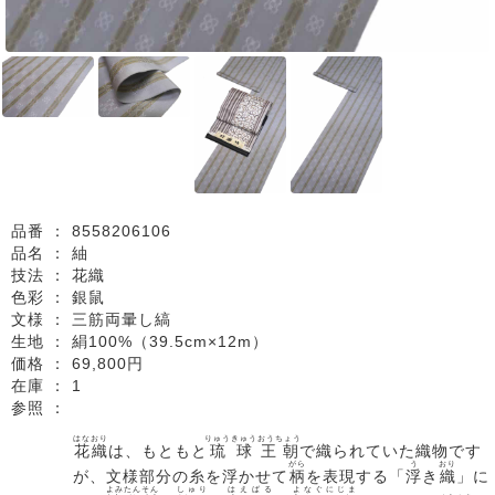
品番 ：
8558206106
品名 ：
紬
技法 ：
花織
色彩 ：
銀鼠
文様 ：
三筋両暈し縞
生地 ：
絹100%（39.5cm×12m）
価格 ：
69,800円
在庫 ：
1
参照 ：
はなおり
りゅうきゅう
おうちょう
花織
は、もともと
琉球
王朝
で織られていた織物です
がら
う
おり
が、文様部分の糸を浮かせて
柄
を表現する「
浮
き
織
」に
よみたんそん
しゅり
はえばる
よなぐにじま