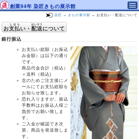
創業94年 染匠きもの展示館
染匠
→
きもの展示館
→ お支払い・配送について
しはら
はいそう
お
支払
い・
配送
について
銀行振込
お支払い総額（お振込
み金額）は以下の通り
です。
商品代金合計（税込）
＋送料（税込)
念のためご注文後にメ
ールにてお支払総額を
お知らせ致します。
恐れ入りますが、振込
手数料はお振込人様ご
負担でお願い致しま
す。
ご入金が確認でき次
第、商品を発送致しま
す。