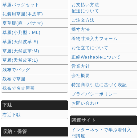
草履バッグセット
お支払い方法
配送について
礼装用草履(本皮革)
ご注文方法
夏草履(麻・パナマ)
採寸方法
草履(小判型：ML)
着物寸法入力フォーム
草履(天然皮革:S)
お仕立てについて
草履(天然皮革:M)
正絹Washableについて
草履(天然皮革:L)
営業方針
残布でバッグ
会社概要
残布で草履
特定商取引法に基づく表記
残布で名古屋帯
プライバシーポリシー
お問い合わせ
下駄
右近下駄
関連サイト
インターネットで学ぶ着付入
収納・保管
門講座