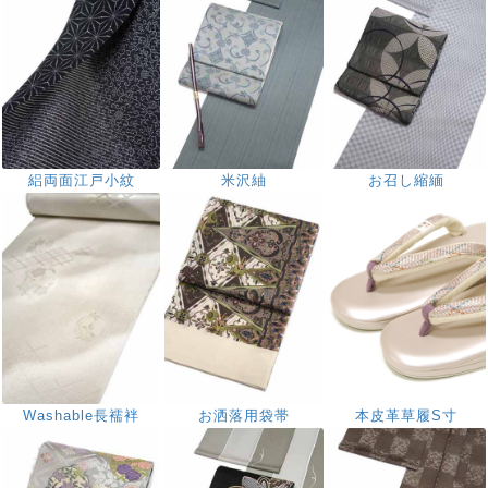
絽両面江戸小紋
米沢紬
お召し縮緬
Washable長襦袢
お洒落用袋帯
本皮革草履S寸