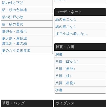
絽の付け下げ
絽・紗の色無地
コーディネート
絽の江戸小紋
紬の着こなし
絽・紗の着尺
綿の着こなし
夏御召・羅着尺
江戸小紋の着こなし
夏大島・夏結城
夏塩沢・夏の紬
胴裏・八掛
夏の八寸名古屋帯
胴裏
八掛（ぼかし）
八掛（無地）
八掛（紬）
八掛（柄物）
羽裏
草履・バッグ
ガイダンス