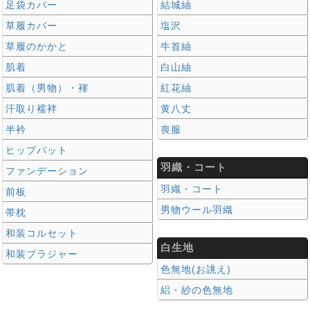
足袋カバー
結城紬
草履カバー
塩沢
草履のかかと
牛首紬
肌着
白山紬
肌着（男物）・褌
紅花紬
汗取り襦袢
黄八丈
半衿
喪服
ヒップパット
羽織・コート
ファンデーション
羽織・コート
前板
男物ウール羽織
帯枕
和装コルセット
白生地
和装ブラジャー
色無地(お誂え)
絽・紗の色無地