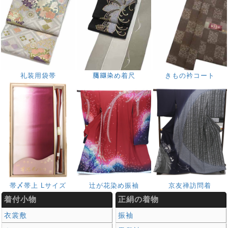
礼装用袋帯
﨟纈染め着尺
きもの衿コート
帯〆帯上 Lサイズ
辻が花染め振袖
京友禅訪問着
着付小物
正絹の着物
衣裳敷
振袖