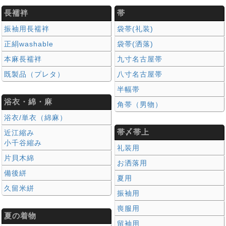
長襦袢
帯
振袖用長襦袢
袋帯(礼装)
正絹washable
袋帯(洒落)
本麻長襦袢
九寸名古屋帯
既製品（プレタ）
八寸名古屋帯
半幅帯
浴衣・綿・麻
角帯（男物）
浴衣/単衣（綿麻）
帯〆帯上
近江縮み
小千谷縮み
礼装用
片貝木綿
お洒落用
備後絣
夏用
久留米絣
振袖用
喪服用
夏の着物
留袖用