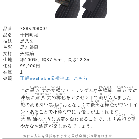
品番 ：
7885206004
品名 ：
十日町紬
技法 ：
黒八丈
色彩 ：
黒と銀鼠
文様 ：
矢鱈縞
生地 ：
絹100%、幅37.5cm、長さ12.3m
価格 ：
99,900円
在庫 ：
1
参照 ：
正絹washable長襦袢は、こちら
くろはちじょう
もんよう
やたらじま
くろはちじょう
この
黒八丈
の
文様
はアトランダムな
矢鱈縞
。
黒八丈
の
しっこく
とびはちじょう
かばいろ
お
こ
漆黒
に
鳶八丈
の
樺色
をアクセントで
織
り
込
みました。
つや
ゆうび
かばいろ
艶
のある深い黒地におとなしくて
優美
な
樺色
がワンポイ
こいき
やさ
ントあることで
小粋
な中にも
優
しが生まれます。
おおしまつむぎ
にゅうわ
はな
大島紬
のような袋帯を合わせることで、より
柔和
で
華
しゃれ
たの
やかなお
洒落
が
楽
しめるでしょう。
お仕立方法を選択されますと見積金額が表示されます。