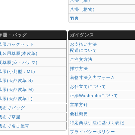
八掛（紬）
八掛（柄物）
羽裏
草履・バッグ
ガイダンス
草履バッグセット
お支払い方法
配送について
礼装用草履(本皮革)
ご注文方法
夏草履(麻・パナマ)
採寸方法
草履(小判型：ML)
着物寸法入力フォーム
草履(天然皮革:S)
お仕立てについて
草履(天然皮革:M)
正絹Washableについて
草履(天然皮革:L)
営業方針
残布でバッグ
会社概要
残布で草履
特定商取引法に基づく表記
残布で名古屋帯
プライバシーポリシー