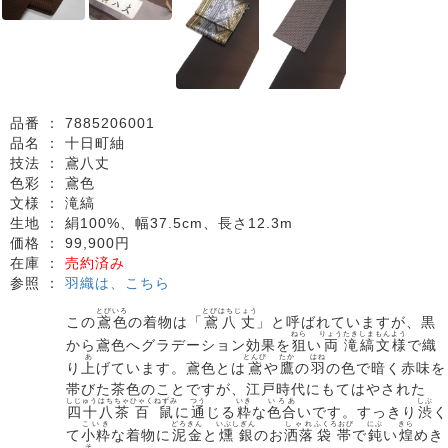
品番 ：
7885206001
品名 ：
十日町紬
技法 ：
鳶八丈
色彩 ：
鳶色
文様 ：
滝縞
生地 ：
絹100%、幅37.5cm、長さ12.3m
価格 ：
99,900円
在庫 ：
売約済み
参照 ：
羽織は、こちら
とびいろ
とびはちじょう
この
鳶色
の着物は「
鳶八丈
」と呼ばれていますが、黒
ねら
りょう
たきしま
もんよう
から鳶色へグラデーション効果を
狙
い
両
滝縞
文様
で織
あ
とんび
たか
はね
り
上
げています。鳶色とは
鳶
や
鷹
の
羽
の色で暗く赤味を
帯びた茶色のことですが、江戸時代にもてはやされた
しじゅうはち
ちゃ
ひゃくねずみ
つう
いき
いろあ
しぶ
四十八
茶
百鼠
に
通
じる
粋
な
色合
いです。すっきり
渋
く
こいき
どろきん
いぶしぎん
しゃれ
ふくろおび
にぶ
きら
て
小粋
な着物に
泥金
と
燻銀
のお
洒落
袋帯
で
鈍
い
煌
めき
そ