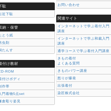
お問い合わせ
下駄
右近下駄
関連サイト
インターネットで学ぶ着付入門
収納・保管
講座
たとう紙
インターネットで学ぶ和裁入門
防虫剤
講座
桐たんす
通学コースで学ぶ着付入門講座
きもの着付
よくある質問
着付け教材
きものパワー講座
CD-ROM
怒りが爆発
着付けボディ
出張着付
創作帯
染匠株式会社
入門着物5点set
鎌倉彫り姿見