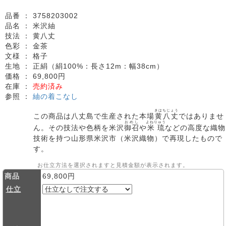
品番 ：
3758203002
品名 ：
米沢紬
技法 ：
黄八丈
色彩 ：
金茶
文様 ：
格子
生地 ：
正絹（絹100%：長さ12m：幅38cm）
価格 ：
69,800円
在庫 ：
売約済み
参照 ：
紬の着こなし
きはちじょう
この商品は八丈島で生産された本場
黄八丈
ではありませ
おめし
よねりゅう
ん。その技法や色柄を米沢
御召
や
米琉
などの高度な織物
技術を持つ山形県米沢市（米沢織物）で再現したもので
す。
お仕立方法を選択されますと見積金額が表示されます。
商品
69,800円
仕立