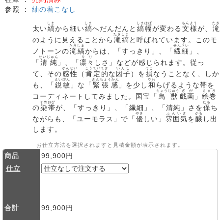
参照 ：
紬の着こなし
しま
しま
しまはば
もんよう
たき
太い
縞
から細い
縞
へだんだんと
縞幅
が変わる
文様
が、
滝
たきしま
のように見えることから
滝縞
と呼ばれています。このモ
たきしま
せんさい
ノトーンの
滝縞
からは、「すっきり」、「
繊細
」、
せいじゅん
りり
「
清純
」、「
凛々
しさ」などが感じられます。従っ
かんせい
こうていてき
いんし
そこ
て、その
感性
（
肯定的
な
因子
）を
損
なうことなく、しか
えいびん
きんちょうかん
やわ
も、「
鋭敏
」な「
緊張感
」を少し
和
らげるような帯を
ちょうじゅう
ぎが
えまき
コーディネートしてみました。国宝「
鳥獣
戯画
」
絵巻
そめおび
たも
の
染帯
が、「すっきり」、「繊細」、「清純」さを
保
ち
やさ
ふんいき
かも
ながらも、「ユーモラス」で「
優
しい」
雰囲気
を
醸
し出
します。
お仕立方法を選択されますと見積金額が表示されます。
商品
99,900円
仕立
合計
99,900円