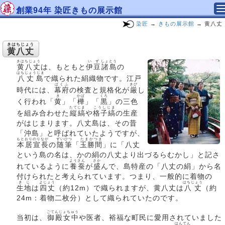
創業94年 染匠きもの展示館
染匠
→
きもの展示館
→ 黄八丈
きはちじょう
黄八丈
きはちじょう
いず
しょとう
黄八丈
は、もともと
伊豆
諸島
の
はちじょうじま
八丈島
で織られた絹織物です。江戸
ばくふ
きび
時代には、
幕府
の検査と規格化が
厳
し
き
かば
くろ
く行われ「
黄
」「
樺
」「
黒
」の三色
たてじま
こうしじま
を組み合わせた
縦縞
や
格子縞
の生産
がはじまります。八丈島は、その昔
「沖島」と呼ばれていたようですが、
もとおり
のりなが
ずいひつ
たまかつま
本居
宣長
の
随筆
「
玉勝間
」に「八丈
という島の名は、かの絹の八丈より出づるらむかし」と記さ
ようさん
さか
れているように
養蚕
が
盛
んで、島特産の「八丈の絹」から名
付けられたと考えられています。つまり、一般的に着物の
きじ
よじょう
はちじょう
生地
は
四丈
（約12m）で織られますが、黄八丈は
八丈
（約
24m：着物二枚分）として織られていたのです。
ごてんじょちゅう
当初は、
御殿女中
や医者、裕福な町民に愛用されていました
はんてん