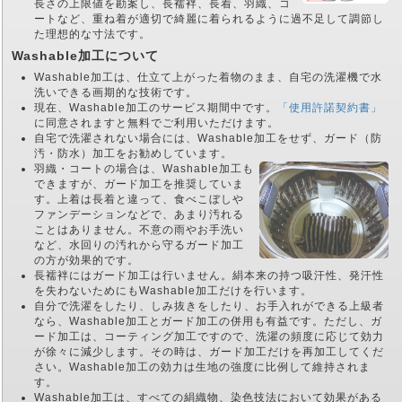
長さの上限値を勘案し、長襦袢、長着、羽織、コ
ートなど、重ね着が適切で綺麗に着られるように過不足して調節し
た理想的な寸法です。
Washable加工について
Washable加工は、仕立て上がった着物のまま、自宅の洗濯機で水
洗いできる画期的な技術です。
現在、Washable加工のサービス期間中です。
「使用許諾契約書」
に同意されますと無料でご利用いただけます。
自宅で洗濯されない場合には、Washable加工をせず、ガード（防
汚・防水）加工をお勧めしています。
羽織・コートの場合は、Washable加工も
できますが、ガード加工を推奨していま
す。上着は長着と違って、食べこぼしや
ファンデーションなどで、あまり汚れる
ことはありません。不意の雨やお手洗い
など、水回りの汚れから守るガード加工
の方が効果的です。
長襦袢にはガード加工は行いません。絹本来の持つ吸汗性、発汗性
を失わないためにもWashable加工だけを行います。
自分で洗濯をしたり、しみ抜きをしたり、お手入れができる上級者
なら、Washable加工とガード加工の併用も有益です。ただし、ガ
ード加工は、コーティング加工ですので、洗濯の頻度に応じて効力
が徐々に減少します。その時は、ガード加工だけを再加工してくだ
さい。Washable加工の効力は生地の強度に比例して維持されま
す。
Washable加工は、すべての絹織物、染色技法において効果がある