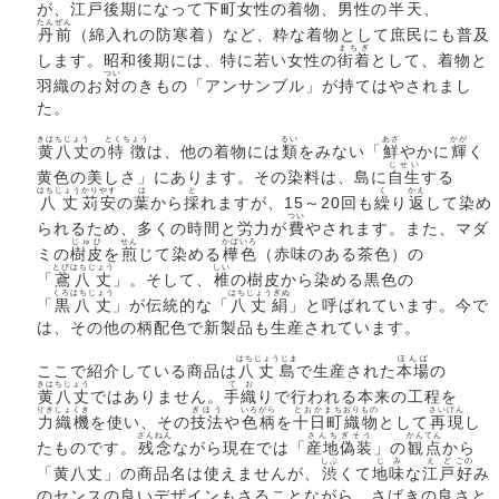
が、江戸後期になって下町女性の着物、男性の
半天
、
たんぜん
丹前
（綿入れの防寒着）など、粋な着物として庶民にも普及
まちぎ
します。昭和後期には、特に若い女性の
街着
として、着物と
つい
羽織のお
対
のきもの「アンサンブル」が持てはやされまし
た。
きはちじょう
とくちょう
るい
あざ
かが
黄八丈
の
特徴
は、他の着物には
類
をみない「
鮮
やかに
輝
く
じせい
黄色の美しさ」にあります。その染料は、島に
自生
する
はちじょう
かりやす
は
と
く
かえ
八丈
苅安
の
葉
から
採
れますが、15～20回も
繰
り
返
して染め
つい
られるため、多くの時間と労力が
費
やされます。また、マダ
じゅひ
せん
かばいろ
ミの
樹皮
を
煎
じて染める
樺色
（赤味のある茶色）の
とびはちじょう
しい
「
鳶八丈
」。そして、
椎
の樹皮から染める黒色の
くろはちじょう
はちじょうぎぬ
「
黒八丈
」が伝統的な「
八丈絹
」と呼ばれています。今で
は、その他の柄配色で新製品も生産されています。
はちじょうじま
ほんば
ここで紹介している商品は
八丈島
で生産された
本場
の
きはちじょう
てお
黄八丈
ではありません。
手織
りで行われる本来の工程を
りきしょくき
ぎほう
いろがら
とおかまち
おりもの
さいげん
力織機
を使い、その
技法
や
色柄
を
十日町
織物
として
再現
し
ざんねん
さんちぎそう
かんてん
たものです。
残念
ながら現在では「
産地偽装
」の
観点
から
しぶ
じみ
えど
ごの
「黄八丈」の商品名は使えませんが、
渋
くて
地味
な
江戸
好
み
のセンスの良いデザインもさることながら、さばきの良さと