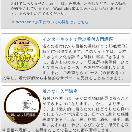
わけではありません。紬、小紋、色無地、お召しなどで、その効果
が確認されていますが、Washable加工に適さない商品もありま
す。あらかじめご了承ください。
⇒ Washable加工についての詳細は、こちら
インターネットで学ぶ着付入門講座
浴衣の着付けから留袖の帯結びまで16教程(32
時間)で習得できます。このサイトでは、日本
のきもの文化を誰でも気軽に継承できるよう
に、当きものカルチャー研究所の初等科「ひと
りで着られるコース」を無料で公開していま
す。また、ご希望ならeコース（通信教育）に
入学し、着付講師から本格的なサポートを受けることもできます。
着こなし入門講座
着付けを習えば、確かに着物は綺麗に着ること
ができるようになります。しかし、より美し
く、より魅力的に着るためにはどうしたら良い
でしょうか？本講座では、日本の伝統的な感性
表現である「上品、粋、格式、洒落、派手、地
味、あるいは、わび、さび」など、感受性を表
す言葉を理解し、会得することで着こなし術を習得します。