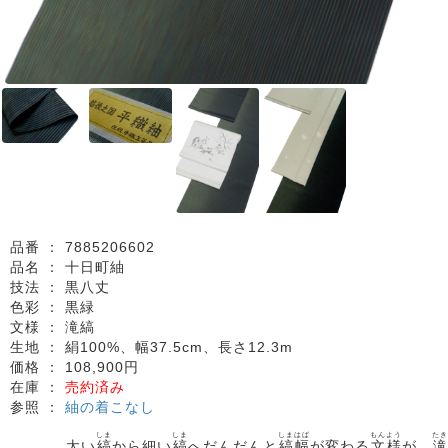
品番 ：
7885206602
品名 ：
十日町紬
技法 ：
黒八丈
色彩 ：
黒緑
文様 ：
滝縞
生地 ：
絹100%、幅37.5cm、長さ12.3m
価格 ：
108,900円
在庫 ：
売約済み
参照 ：
紬の着こなし
しま
しま
しまはば
もんよう
たき
太い
縞
から細い
縞
へだんだんと
縞幅
が変わる
文様
が、
滝