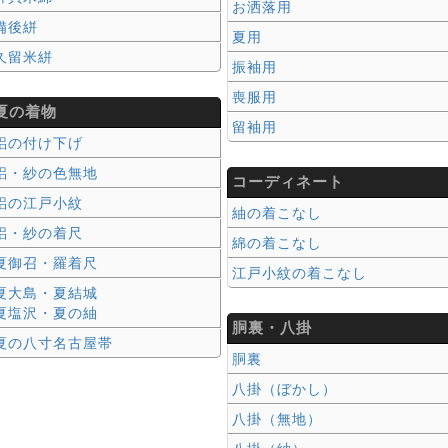
お洒落用
備後絣
夏用
久留米絣
振袖用
喪服用
夏の着物
留袖用
絽の付け下げ
絽・紗の色無地
コーディネート
絽の江戸小紋
紬の着こなし
絽・紗の着尺
綿の着こなし
夏御召・羅着尺
江戸小紋の着こなし
夏大島・夏結城
夏塩沢・夏の紬
胴裏・八掛
夏の八寸名古屋帯
胴裏
八掛（ぼかし）
八掛（無地）