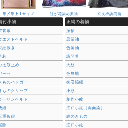
帯〆帯上 Lサイズ
辻が花染め振袖
京友禅訪問着
着付小物
正絹の着物
衣裳敷
振袖
ウエストベルト
黒留袖
衣紋抜き
色留袖
衿芯
訪問着
お太鼓止め
大紋
ガーゼ
色無地
きものハンガー
御召縮緬
きものクリップ
小紋
コーリンベルト
創作小紋
腰紐
江戸小紋（両面染）
三重仮紐
縞のきもの
裾除
江戸小紋