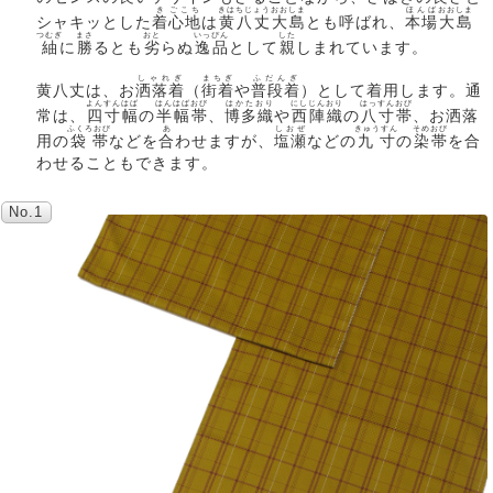
き
ごこち
きはちじょう
おおしま
ほんば
おおしま
シャキッとした
着
心地
は
黄八丈
大島
とも呼ばれ、
本場
大島
つむぎ
まさ
おと
いっぴん
した
紬
に
勝
るとも
劣
らぬ
逸品
として
親
しまれています。
しゃれぎ
まちぎ
ふだんぎ
黄八丈は、お
洒落着
（
街着
や
普段着
）として着用します。通
よんすんはば
はんはばおび
はかたおり
にしじんおり
はっすんおび
常は、
四寸幅
の
半幅帯
、
博多織
や
西陣織
の
八寸帯
、お洒落
ふくろおび
あ
しおぜ
きゅうすん
そめおび
用の
袋帯
などを
合
わせますが、
塩瀬
などの
九寸
の
染帯
を合
わせることもできます。
No.1