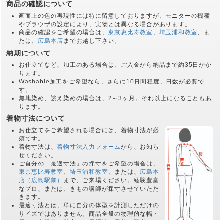
商品の確認について
画面上の色の再現性には特に留意しておりますが、モニターの機種
やブラウザの設定により、実物とは異なる場合があります。
商品の確認をご希望の場合は、
東京恵比寿教室
、
埼玉浦和教室
、ま
たは、
広島本店
までお越し下さい。
納期について
お仕立てなど、加工のある場合は、ご入金から納品まで約35日かか
ります。
Washable加工をご希望なら、さらに10日間程度、日数が必要で
す。
無地染め、誂え染めの場合は、2～3ヶ月。それ以上になることもあ
ります。
着物寸法について
お仕立てをご希望される場合には、着物寸法が必
須です。
着物寸法は、
着物寸法入力フォーム
から、お知ら
せください。
ご自分の「最適寸法」の採寸をご希望の場合は、
東京恵比寿教室
、
埼玉浦和教室
、または、
広島本
店（広島駅前）
まで、ご来場ください。経験豊富
なプロ、または、きもの講師が採寸させていただ
きます。
最適寸法とは、単に自分の体型を計測しただけの
サイズではありません。商品全般の物理的な幅・