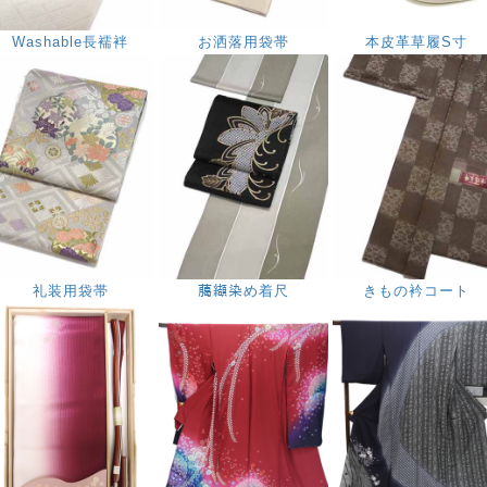
Washable長襦袢
お洒落用袋帯
本皮革草履S寸
礼装用袋帯
﨟纈染め着尺
きもの衿コート