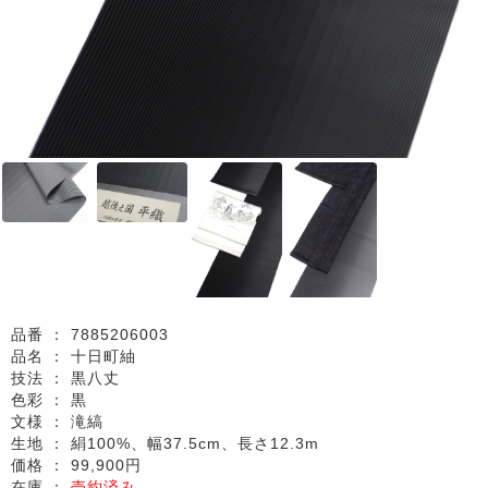
品番 ：
7885206003
品名 ：
十日町紬
技法 ：
黒八丈
色彩 ：
黒
文様 ：
滝縞
生地 ：
絹100%、幅37.5cm、長さ12.3m
価格 ：
99,900円
在庫 ：
売約済み