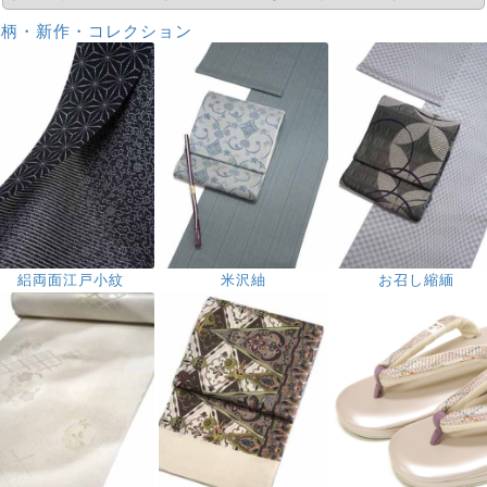
新柄・新作・コレクション
絽両面江戸小紋
米沢紬
お召し縮緬