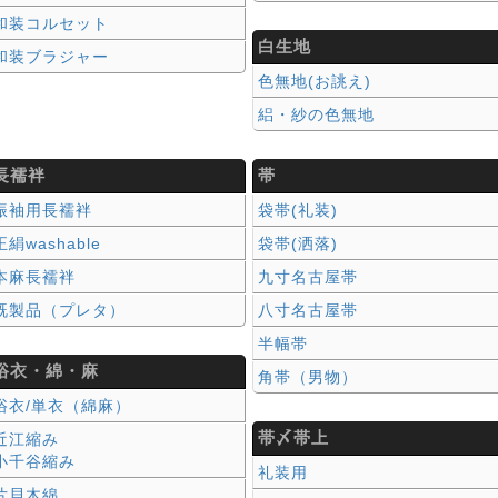
和装コルセット
白生地
和装ブラジャー
色無地(お誂え)
絽・紗の色無地
長襦袢
帯
振袖用長襦袢
袋帯(礼装)
正絹washable
袋帯(洒落)
本麻長襦袢
九寸名古屋帯
既製品（プレタ）
八寸名古屋帯
半幅帯
浴衣・綿・麻
角帯（男物）
浴衣/単衣（綿麻）
帯〆帯上
近江縮み
小千谷縮み
礼装用
片貝木綿