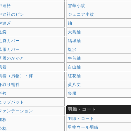
伊達衿
雪華小紋
伊達衿のピン
ジュニア小紋
伊達〆
紬
足袋
大島紬
足袋カバー
結城紬
草履カバー
塩沢
草履のかかと
牛首紬
肌着
白山紬
肌着（男物）・褌
紅花紬
汗取り襦袢
黄八丈
半衿
喪服
ヒップパット
羽織・コート
ファンデーション
羽織・コート
前板
男物ウール羽織
帯枕