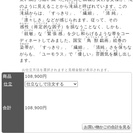
たきしま
のように見えることから
滝縞
と呼ばれています。この
たきしま
せんさい
せいじゅん
滝縞
からは、「すっきり」、「
繊細
」、「
清純
」、
りり
「
凛々
しさ」などが感じられます。従って、その
かんせい
こうていてき
いんし
そこ
感性
（
肯定的
な
因子
）を
損
なうことなく、しかも、
えいびん
きんちょうかん
やわ
「
鋭敏
」な「
緊張感
」を少し
和
らげるような帯をコー
ちょうじゅう
ぎが
えまき
ディネートしてみました。国宝「
鳥獣
戯画
」
絵巻
の
そめおび
たも
染帯
が、「すっきり」、「繊細」、「清純」さを
保
ちな
やさ
ふんいき
かも
がらも、「ユーモラス」で「
優
しい」
雰囲気
を
醸
し出し
ます。
お仕立方法を選択されますと見積金額が表示されます。
商品
108,900円
仕立
合計
108,900円