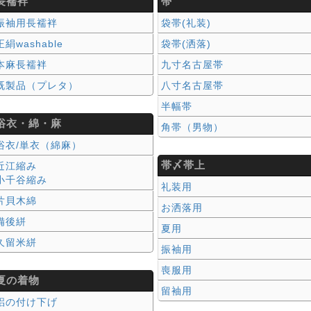
長襦袢
帯
振袖用長襦袢
袋帯(礼装)
正絹washable
袋帯(洒落)
本麻長襦袢
九寸名古屋帯
既製品（プレタ）
八寸名古屋帯
半幅帯
浴衣・綿・麻
角帯（男物）
浴衣/単衣（綿麻）
帯〆帯上
近江縮み
小千谷縮み
礼装用
片貝木綿
お洒落用
備後絣
夏用
久留米絣
振袖用
喪服用
夏の着物
留袖用
絽の付け下げ