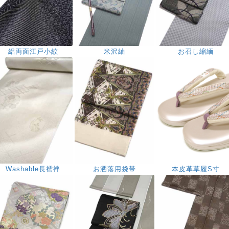
絽両面江戸小紋
米沢紬
お召し縮緬
Washable長襦袢
お洒落用袋帯
本皮革草履S寸