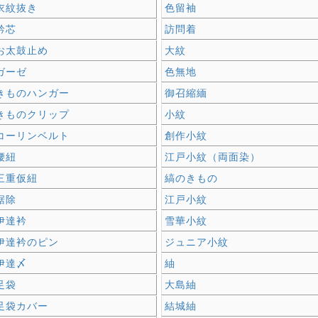
衣紋抜き
色留袖
衿芯
訪問着
お太鼓止め
大紋
ガーゼ
色無地
きものハンガー
御召縮緬
きものクリップ
小紋
コーリンベルト
創作小紋
腰紐
江戸小紋（両面染）
三重仮紐
縞のきもの
裾除
江戸小紋
伊達衿
雪華小紋
伊達衿のピン
ジュニア小紋
伊達〆
紬
足袋
大島紬
足袋カバー
結城紬