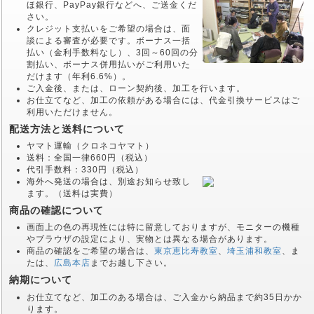
ほ銀行、PayPay銀行などへ、ご送金くだ
さい。
クレジット支払いをご希望の場合は、面
談による審査が必要です。ボーナス一括
払い（金利手数料なし）、3回～60回の分
割払い、ボーナス併用払いがご利用いた
だけます（年利6.6%）。
ご入金後、または、ローン契約後、加工を行います。
お仕立てなど、加工の依頼がある場合には、代金引換サービスはご
利用いただけません。
配送方法と送料について
ヤマト運輸（クロネコヤマト）
送料：全国一律660円（税込）
代引手数料：330円（税込）
海外へ発送の場合は、別途お知らせ致し
ます。（送料は実費）
商品の確認について
画面上の色の再現性には特に留意しておりますが、モニターの機種
やブラウザの設定により、実物とは異なる場合があります。
商品の確認をご希望の場合は、
東京恵比寿教室
、
埼玉浦和教室
、ま
たは、
広島本店
までお越し下さい。
納期について
お仕立てなど、加工のある場合は、ご入金から納品まで約35日かか
ります。