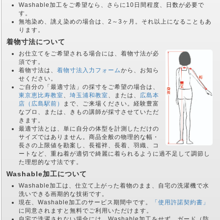
Washable加工をご希望なら、さらに10日間程度、日数が必要で
す。
無地染め、誂え染めの場合は、2～3ヶ月。それ以上になることもあ
ります。
着物寸法について
お仕立てをご希望される場合には、着物寸法が必
須です。
着物寸法は、
着物寸法入力フォーム
から、お知ら
せください。
ご自分の「最適寸法」の採寸をご希望の場合は、
東京恵比寿教室
、
埼玉浦和教室
、または、
広島本
店（広島駅前）
まで、ご来場ください。経験豊富
なプロ、または、きもの講師が採寸させていただ
きます。
最適寸法とは、単に自分の体型を計測しただけの
サイズではありません。商品全般の物理的な幅・
長さの上限値を勘案し、長襦袢、長着、羽織、コ
ートなど、重ね着が適切で綺麗に着られるように過不足して調節し
た理想的な寸法です。
Washable加工について
Washable加工は、仕立て上がった着物のまま、自宅の洗濯機で水
洗いできる画期的な技術です。
現在、Washable加工のサービス期間中です。
「使用許諾契約書」
に同意されますと無料でご利用いただけます。
自宅で洗濯されない場合には、Washable加工をせず、ガード（防