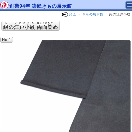
創業94年 染匠きもの展示館
染匠
→
きもの展示館
→ 絽の江戸小紋
ろ
えどこもん
りょうめんぞ
絽
の
江戸小紋
両面染
め
No.1