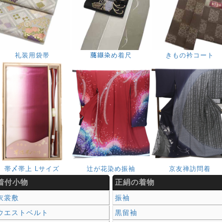
礼装用袋帯
﨟纈染め着尺
きもの衿コート
帯〆帯上 Lサイズ
辻が花染め振袖
京友禅訪問着
着付小物
正絹の着物
衣裳敷
振袖
ウエストベルト
黒留袖