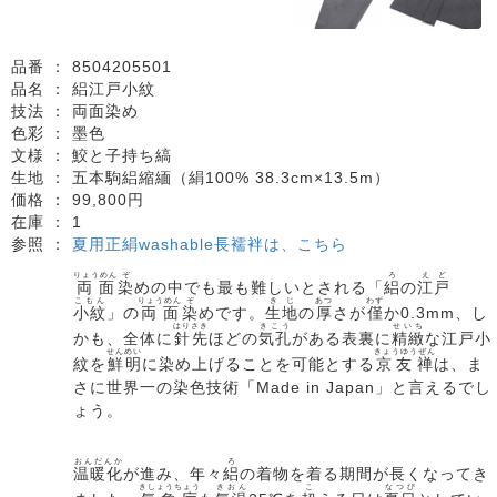
品番 ：
8504205501
品名 ：
絽江戸小紋
技法 ：
両面染め
色彩 ：
墨色
文様 ：
鮫と子持ち縞
生地 ：
五本駒絽縮緬（絹100% 38.3cm×13.5m）
価格 ：
99,800円
在庫 ：
1
参照 ：
夏用正絹washable長襦袢は、こちら
りょうめん
ぞ
ろ
えど
両面
染
めの中でも最も難しいとされる「
絽
の
江戸
こもん
りょうめん
ぞ
きじ
あつ
わず
小紋
」の
両面
染
めです。
生地
の
厚
さが
僅
か0.3mm、し
はりさき
きこう
せいち
かも、全体に
針先
ほどの
気孔
がある表裏に
精緻
な江戸小
せんめい
きょうゆうぜん
紋を
鮮明
に染め上げることを可能とする
京友禅
は、ま
さに世界一の染色技術「Made in Japan」と言えるでし
ょう。
おんだんか
ろ
温暖化
が進み、年々
絽
の着物を着る期間が長くなってき
きしょうちょう
きおん
こ
なつび