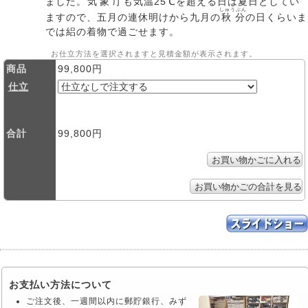
ました。
気象庁
も
気温
25℃を
超
える日は
夏日
としてい
しゅうぶん
ますので、五月の連休明けから九月の
秋分
の日くらいま
では絽の着物で過ごせます。
お仕立方法を選択されますと見積金額が表示されます。
商品
99,800円
仕立
合計
99,800円
お支払い方法について
ご注文後、一週間以内に郵貯銀行、みず