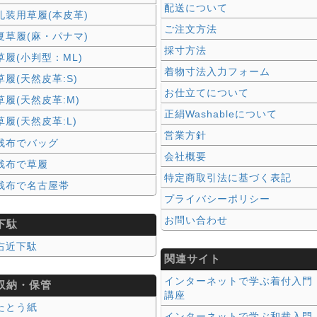
配送について
礼装用草履(本皮革)
ご注文方法
夏草履(麻・パナマ)
採寸方法
草履(小判型：ML)
着物寸法入力フォーム
草履(天然皮革:S)
お仕立てについて
草履(天然皮革:M)
正絹Washableについて
草履(天然皮革:L)
営業方針
残布でバッグ
会社概要
残布で草履
特定商取引法に基づく表記
残布で名古屋帯
プライバシーポリシー
お問い合わせ
下駄
右近下駄
関連サイト
インターネットで学ぶ着付入門
収納・保管
講座
たとう紙
インターネットで学ぶ和裁入門