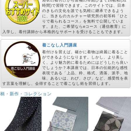
浴衣の着付けから留袖の帯結びまで16教程(32
時間)で習得できます。このサイトでは、日本
のきもの文化を誰でも気軽に継承できるよう
に、当きものカルチャー研究所の初等科「ひと
りで着られるコース」を無料で公開していま
す。また、ご希望ならeコース（通信教育）に
入学し、着付講師から本格的なサポートを受けることもできます。
着こなし入門講座
着付けを習えば、確かに着物は綺麗に着ること
ができるようになります。しかし、より美し
く、より魅力的に着るためにはどうしたら良い
でしょうか？本講座では、日本の伝統的な感性
表現である「上品、粋、格式、洒落、派手、地
味、あるいは、わび、さび」など、感受性を表
す言葉を理解し、会得することで着こなし術を習得します。
新柄・新作・コレクション