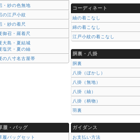
絽・紗の色無地
コーディネート
絽の江戸小紋
紬の着こなし
絽・紗の着尺
綿の着こなし
夏御召・羅着尺
江戸小紋の着こなし
夏大島・夏結城
夏塩沢・夏の紬
胴裏・八掛
夏の八寸名古屋帯
胴裏
八掛（ぼかし）
八掛（無地）
八掛（紬）
八掛（柄物）
羽裏
草履・バッグ
ガイダンス
草履バッグセット
お支払い方法