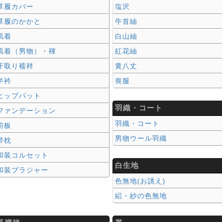
草履カバー
塩沢
草履のかかと
牛首紬
肌着
白山紬
肌着（男物）・褌
紅花紬
汗取り襦袢
黄八丈
半衿
喪服
ヒップパット
羽織・コート
ファンデーション
羽織・コート
前板
男物ウール羽織
帯枕
和装コルセット
白生地
和装ブラジャー
色無地(お誂え)
絽・紗の色無地