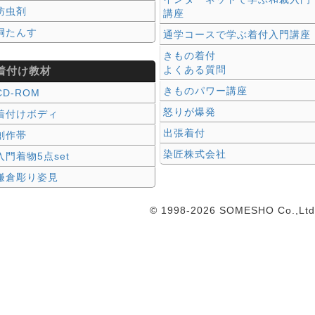
防虫剤
講座
桐たんす
通学コースで学ぶ着付入門講座
きもの着付
よくある質問
着付け教材
きものパワー講座
CD-ROM
怒りが爆発
着付けボディ
出張着付
創作帯
染匠株式会社
入門着物5点set
鎌倉彫り姿見
© 1998-2026 SOMESHO Co.,Ltd