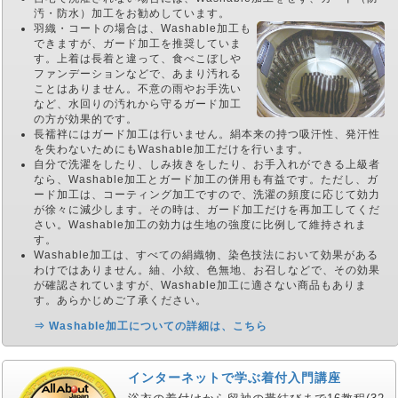
汚・防水）加工をお勧めしています。
羽織・コートの場合は、Washable加工も
できますが、ガード加工を推奨していま
す。上着は長着と違って、食べこぼしや
ファンデーションなどで、あまり汚れる
ことはありません。不意の雨やお手洗い
など、水回りの汚れから守るガード加工
の方が効果的です。
長襦袢にはガード加工は行いません。絹本来の持つ吸汗性、発汗性
を失わないためにもWashable加工だけを行います。
自分で洗濯をしたり、しみ抜きをしたり、お手入れができる上級者
なら、Washable加工とガード加工の併用も有益です。ただし、ガ
ード加工は、コーティング加工ですので、洗濯の頻度に応じて効力
が徐々に減少します。その時は、ガード加工だけを再加工してくだ
さい。Washable加工の効力は生地の強度に比例して維持されま
す。
Washable加工は、すべての絹織物、染色技法において効果がある
わけではありません。紬、小紋、色無地、お召しなどで、その効果
が確認されていますが、Washable加工に適さない商品もありま
す。あらかじめご了承ください。
⇒ Washable加工についての詳細は、こちら
インターネットで学ぶ着付入門講座