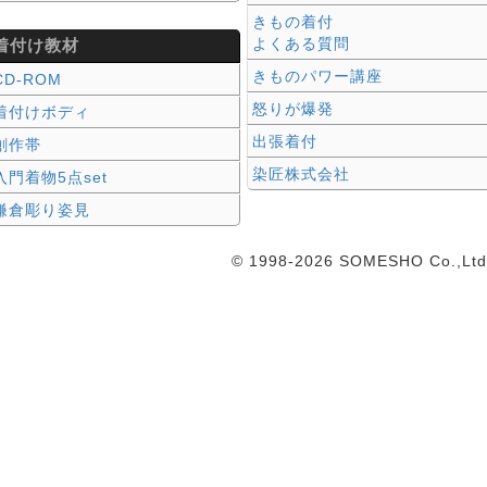
きもの着付
よくある質問
着付け教材
きものパワー講座
CD-ROM
怒りが爆発
着付けボディ
出張着付
創作帯
染匠株式会社
入門着物5点set
鎌倉彫り姿見
© 1998-2026 SOMESHO Co.,Ltd