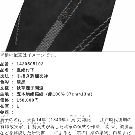
※柄の配置はイメージです。
品番 ：
1420505102
品名 ：
夏絽付下
技法 ：
手描き刺繍友禅
色彩 ：
漆黒
文様 ：
秋草鹿子間道
生地 ：
五本駒絽縮緬（絹100% 37cm×13m）
価格 ：
158,000円
在庫 ：
1
参照 ：
かのこ
ていじょう
ざっき
鹿子
の名は、天保14年（1843年）
貞丈
雑記
――江戸時代後期の
ゆうそく
こじつか
いせさだたけ
しょうぞく
有職
故実家
、
伊勢貞丈
が著した武家の儀式や作法、
装束
、調度品
などを解説した研究書――によると「右の目結の染物、白星まだ