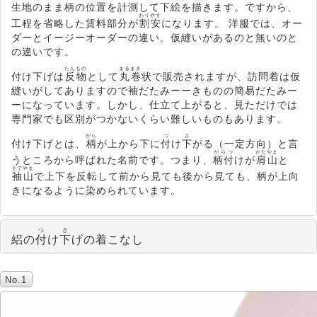
生地のまま柄の位置を計測して下絵を描きます。ですから、
わりやす
工程を省略した賃料部分が
割安
になります。 洋服では、オー
ダーとイージーオーダーの違い。仮縫いがあるのと無いのと
の違いです。
たんもの
まるまき
付け下げは
反物
として
丸巻
状で販売されますが、訪問着は仮
縫いがしてありますので袖だたみーーきものの簡易だたみー
ーになっています。しかし、仕立て上がると、見ただけでは
専門家でも区別がつかないくらい難しいものもあります。
がら
つ
さ
付け下げとは、
柄
が上から下に
付
け
下
がる（一定方向）と言
がらづ
かたやま
うところから呼ばれた名前です。つまり、
柄付
けが
肩山
と
そでやま
袖山
で上下を反転して前から見ても後から見ても、柄が上向
きになるように染められています。
つ
さ
絽の
付
け
下
げの着こなし
No.1