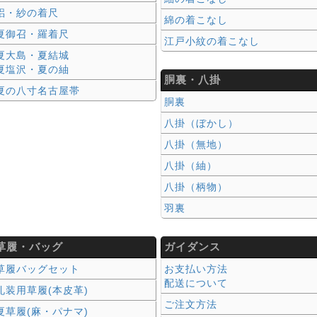
絽・紗の着尺
綿の着こなし
夏御召・羅着尺
江戸小紋の着こなし
夏大島・夏結城
夏塩沢・夏の紬
胴裏・八掛
夏の八寸名古屋帯
胴裏
八掛（ぼかし）
八掛（無地）
八掛（紬）
八掛（柄物）
羽裏
草履・バッグ
ガイダンス
草履バッグセット
お支払い方法
配送について
礼装用草履(本皮革)
ご注文方法
夏草履(麻・パナマ)