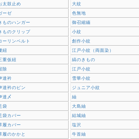
お太鼓止め
大紋
ガーゼ
色無地
きものハンガー
御召縮緬
きものクリップ
小紋
コーリンベルト
創作小紋
腰紐
江戸小紋（両面染）
三重仮紐
縞のきもの
裾除
江戸小紋
伊達衿
雪華小紋
伊達衿のピン
ジュニア小紋
伊達〆
紬
足袋
大島紬
足袋カバー
結城紬
草履カバー
塩沢
草履のかかと
牛首紬