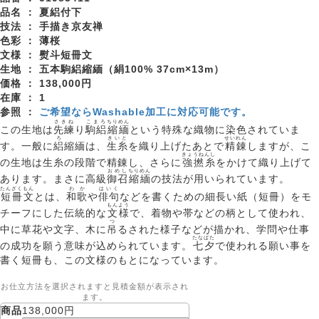
品名 ：
夏絽付下
技法 ：
手描き京友禅
色彩 ：
薄桜
文様 ：
熨斗短冊文
生地 ：
五本駒絽縮緬（絹100% 37cm×13m）
価格 ：
138,000円
在庫 ：
1
参照 ：
ご希望ならWashable加工に対応可能です。
さきね
こまろ
ちりめん
この生地は
先練
り
駒絽
縮緬
という特殊な織物に染色されていま
ろ
きいと
せいれん
す。一般に
絽
縮緬は、
生糸
を織り上げたあとで
精錬
しますが、こ
きょうねんし
の生地は生糸の段階で精錬し、さらに
強撚糸
をかけて織り上げて
おめし
ちりめん
あります。まさに高級
御召
縮緬
の技法が用いられています。
たんざくもん
わか
はいく
短冊文
とは、
和歌
や
俳句
などを書くための細長い紙（短冊）をモ
もんよう
チーフにした伝統的な
文様
で、着物や帯などの柄として使われ、
つ
中に草花や文字、木に
吊
るされた様子などが描かれ、学問や仕事
たなばた
の成功を願う意味が込められています。
七夕
で使われる願い事を
書く短冊も、この文様のもとになっています。
お仕立方法を選択されますと見積金額が表示され
ます。
商品
138,000円