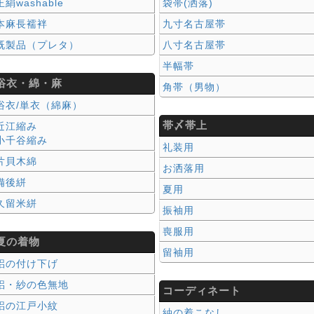
正絹washable
袋帯(洒落)
本麻長襦袢
九寸名古屋帯
既製品（プレタ）
八寸名古屋帯
半幅帯
浴衣・綿・麻
角帯（男物）
浴衣/単衣（綿麻）
帯〆帯上
近江縮み
小千谷縮み
礼装用
片貝木綿
お洒落用
備後絣
夏用
久留米絣
振袖用
喪服用
夏の着物
留袖用
絽の付け下げ
絽・紗の色無地
コーディネート
絽の江戸小紋
紬の着こなし