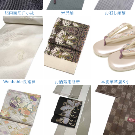
絽両面江戸小紋
米沢紬
お召し縮緬
Washable長襦袢
お洒落用袋帯
本皮革草履S寸