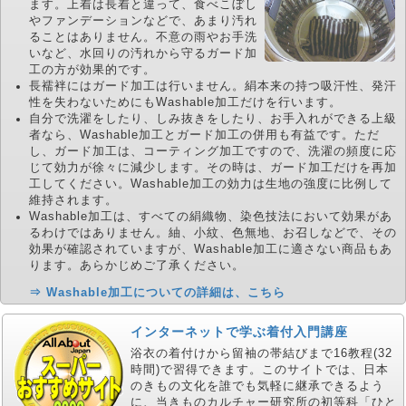
ます。上着は長着と違って、食べこぼし
やファンデーションなどで、あまり汚れ
ることはありません。不意の雨やお手洗
いなど、水回りの汚れから守るガード加
工の方が効果的です。
長襦袢にはガード加工は行いません。絹本来の持つ吸汗性、発汗
性を失わないためにもWashable加工だけを行います。
自分で洗濯をしたり、しみ抜きをしたり、お手入れができる上級
者なら、Washable加工とガード加工の併用も有益です。ただ
し、ガード加工は、コーティング加工ですので、洗濯の頻度に応
じて効力が徐々に減少します。その時は、ガード加工だけを再加
工してください。Washable加工の効力は生地の強度に比例して
維持されます。
Washable加工は、すべての絹織物、染色技法において効果があ
るわけではありません。紬、小紋、色無地、お召しなどで、その
効果が確認されていますが、Washable加工に適さない商品もあ
ります。あらかじめご了承ください。
⇒ Washable加工についての詳細は、こちら
インターネットで学ぶ着付入門講座
浴衣の着付けから留袖の帯結びまで16教程(32
時間)で習得できます。このサイトでは、日本
のきもの文化を誰でも気軽に継承できるよう
に、当きものカルチャー研究所の初等科「ひと