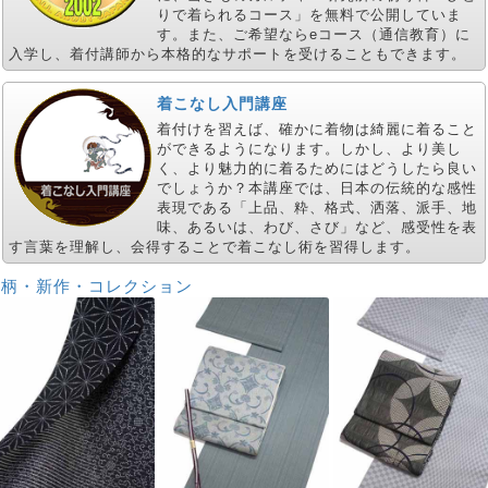
りで着られるコース」を無料で公開していま
す。また、ご希望ならeコース（通信教育）に
入学し、着付講師から本格的なサポートを受けることもできます。
着こなし入門講座
着付けを習えば、確かに着物は綺麗に着ること
ができるようになります。しかし、より美し
く、より魅力的に着るためにはどうしたら良い
でしょうか？本講座では、日本の伝統的な感性
表現である「上品、粋、格式、洒落、派手、地
味、あるいは、わび、さび」など、感受性を表
す言葉を理解し、会得することで着こなし術を習得します。
新柄・新作・コレクション