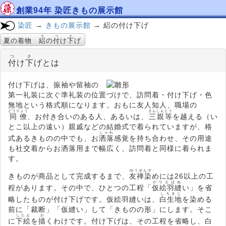
創業94年 染匠きもの展示館
染匠
→
きもの展示館
→ 絽の付け下げ
ろ
つ
さ
夏の着物
絽
の
付
け
下
げ
つ
さ
付
け
下
げとは
付け下げは、振袖や留袖の
第一礼装に次ぐ準礼装の位置づけで、訪問着・付け下げ・色
無地という格式順になります。おもに友人知人、職場の
どうりょう
さんしんとう
同僚
、お付き合いのある人、あるいは、
三親等
を越える（い
とこ以上の遠い）親戚などの結婚式で着られていますが、格
しゃれ
式あるきものの中でも、お
洒落
感覚を持ち合わせ、その用途
も社交着からお洒落用まで幅広く、訪問着と同様に着られま
す。
ゆうぜんぞ
きものが商品として完成するまで、
友禅染
めには26以上の工
かりえばぬ
程があります。その中で、ひとつの工程「
仮絵羽縫
い」を省
しろきじ
略したものが付け下げです。仮絵羽縫いは、
白生地
を染める
前に「裁断」「仮縫い」して「きものの形」にします。そこ
したえ
か
に
下絵
を
描
くわけです。付け下げは、その工程を省略し、白