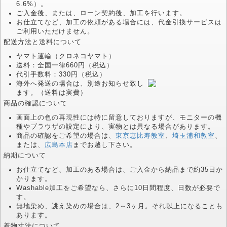
6.6%）。
ご入金後、または、ローン契約後、加工を行います。
お仕立てなど、加工の依頼がある場合には、代金引換サービスは
ご利用いただけません。
配送方法と送料について
ヤマト運輸（クロネコヤマト）
送料：全国一律660円（税込）
代引手数料：330円（税込）
海外へ発送の場合は、別途お知らせ致し
ます。（送料は実費）
商品の確認について
画面上の色の再現性には特に留意しておりますが、モニターの機
種やブラウザの設定により、実物とは異なる場合があります。
商品の確認をご希望の場合は、
東京恵比寿教室
、
埼玉浦和教室
、
または、
広島本店
までお越し下さい。
納期について
お仕立てなど、加工のある場合は、ご入金から納品まで約35日か
かります。
Washable加工をご希望なら、さらに10日間程度、日数が必要で
す。
無地染め、誂え染めの場合は、2～3ヶ月。それ以上になることも
あります。
着物寸法について