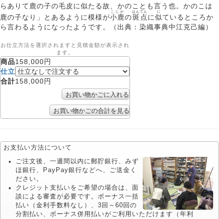
らありて鹿の子の毛皮に似たる故、かのことも言う也。かのこは
こじか
はんてん
に
鹿の子なり」とあるように模様が
小鹿
の
斑点
に
似
ているところか
ら言わるようになったようです。（出典：染織事典中江克己編）
お仕立方法を選択されますと見積金額が表示され
ます。
商品
158,000円
仕立
合計
158,000円
お支払い方法について
ご注文後、一週間以内に郵貯銀行、みず
ほ銀行、PayPay銀行などへ、ご送金く
ださい。
クレジット支払いをご希望の場合は、面
談による審査が必要です。ボーナス一括
払い（金利手数料なし）、3回～60回の
分割払い、ボーナス併用払いがご利用いただけます（年利