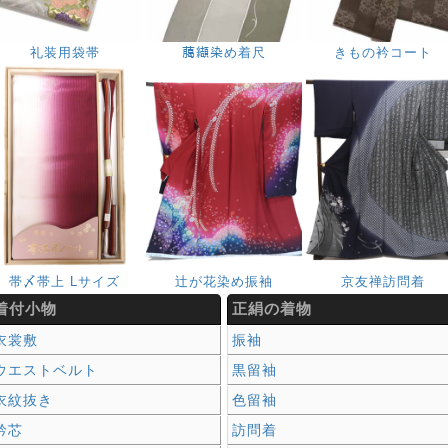
礼装用袋帯
﨟纈染め着尺
きもの衿コート
帯〆帯上 Lサイズ
辻が花染め振袖
京友禅訪問着
着付小物
正絹の着物
衣裳敷
振袖
ウエストベルト
黒留袖
衣紋抜き
色留袖
衿芯
訪問着