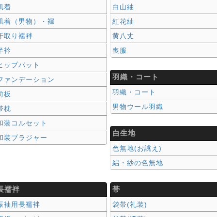
肌着
白山紬
肌着（男物）・褌
紅花紬
汗取り襦袢
黄八丈
半衿
喪服
ヒップパット
羽織・コート
ファンデーション
羽織・コート
前板
男物ウール羽織
帯枕
和装コルセット
白生地
和装ブラジャー
色無地(お誂え)
絽・紗の色無地
長襦袢
帯
振袖用長襦袢
袋帯(礼装)