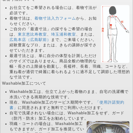
お仕立てをご希望される場合には、着物寸法が
必須です。
着物寸法は、
着物寸法入力フォーム
から、お知
らせください。
ご自分の「最適寸法」の採寸をご希望の場合
は、
東京恵比寿教室
、
埼玉浦和教室
、または、
広島本店（広島駅前）
まで、ご来場ください。
経験豊富なプロ、または、きもの講師が採寸さ
せていただきます。
最適寸法とは、単に自分の体型を計測しただけ
のサイズではありません。商品全般の物理的な
幅・長さの上限値を勘案し、長襦袢、長着、羽織、コートなど、
重ね着が適切で綺麗に着られるように過不足して調節した理想的
な寸法です。
Washable加工について
Washable加工は、仕立て上がった着物のまま、自宅の洗濯機で
水洗いできる画期的な技術です。
現在、Washable加工のサービス期間中です。
「使用許諾契約
書」
に同意されますと無料でご利用いただけます。
自宅で洗濯されない場合には、Washable加工をせず、ガード
（防汚・防水）加工をお勧めしています。
羽織・コートの場合は、Washable加工
もできますが、ガード加工を推奨してい