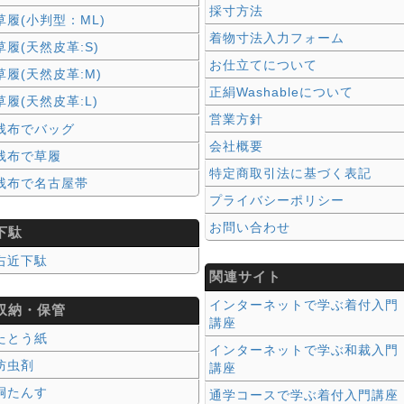
採寸方法
草履(小判型：ML)
着物寸法入力フォーム
草履(天然皮革:S)
お仕立てについて
草履(天然皮革:M)
正絹Washableについて
草履(天然皮革:L)
営業方針
残布でバッグ
会社概要
残布で草履
特定商取引法に基づく表記
残布で名古屋帯
プライバシーポリシー
お問い合わせ
下駄
右近下駄
関連サイト
インターネットで学ぶ着付入門
収納・保管
講座
たとう紙
インターネットで学ぶ和裁入門
防虫剤
講座
桐たんす
通学コースで学ぶ着付入門講座