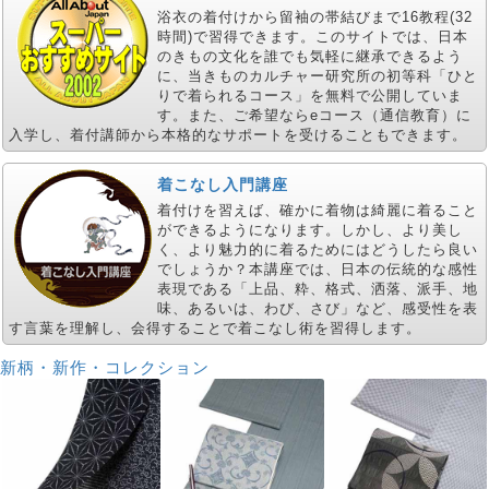
浴衣の着付けから留袖の帯結びまで16教程(32
時間)で習得できます。このサイトでは、日本
のきもの文化を誰でも気軽に継承できるよう
に、当きものカルチャー研究所の初等科「ひと
りで着られるコース」を無料で公開していま
す。また、ご希望ならeコース（通信教育）に
入学し、着付講師から本格的なサポートを受けることもできます。
着こなし入門講座
着付けを習えば、確かに着物は綺麗に着ること
ができるようになります。しかし、より美し
く、より魅力的に着るためにはどうしたら良い
でしょうか？本講座では、日本の伝統的な感性
表現である「上品、粋、格式、洒落、派手、地
味、あるいは、わび、さび」など、感受性を表
す言葉を理解し、会得することで着こなし術を習得します。
新柄・新作・コレクション