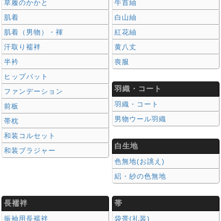
草履のかかと
牛首紬
肌着
白山紬
肌着（男物）・褌
紅花紬
汗取り襦袢
黄八丈
半衿
喪服
ヒップパット
羽織・コート
ファンデーション
羽織・コート
前板
男物ウール羽織
帯枕
和装コルセット
白生地
和装ブラジャー
色無地(お誂え)
絽・紗の色無地
長襦袢
帯
振袖用長襦袢
袋帯(礼装)