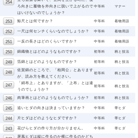
ろ向きに履物を外向きに脱いで上がるので
中等科
マナー
はいけないのでしょうか？
鯨尺とは何ですか？
中等科
着物用語
一尺は何センチくらいなのでしょうか？
中等科
着物用語
一反の長さはどのくらいですか？
中等科
着物用語
錦織物とはどのようなものですか？
初等科
柄と技法
箔錦とはどのようなものですか？
初等科
柄と技法
佐賀錦のところで、「柏岡公」とあります
初等科
柄と技法
が、読み方を教えてください。
「絹布上」とありますが、「上布」とは違
初等科
柄と技法
うのでしょうか？
肉筆画とはどのようなものでしょうか？
初等科
柄と技法
追いヒダの向きは決まっていますか？
中等科
帯ヒダ
片ヒダはどのようなヒダですか？
中等科
帯ヒダ
花びらヒダの作り方が分かりません。
中等科
帯ヒダ
屏風ヒダは縦に作るのか横に作るのかどち