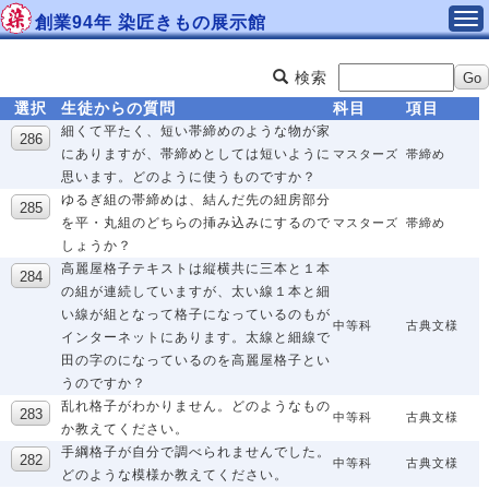
創業94年 染匠きもの展示館
検索
選択
生徒からの質問
科目
項目
細くて平たく、短い帯締めのような物が家
にありますが、帯締めとしては短いように
マスターズ
帯締め
思います。どのように使うものですか？
ゆるぎ組の帯締めは、結んだ先の紐房部分
を平・丸組のどちらの挿み込みにするので
マスターズ
帯締め
しょうか？
高麗屋格子テキストは縦横共に三本と１本
の組が連続していますが、太い線１本と細
い線が組となって格子になっているのもが
中等科
古典文様
インターネットにあります。太線と細線で
田の字のになっているのを高麗屋格子とい
うのですか？
乱れ格子がわかりません。どのようなもの
中等科
古典文様
か教えてください。
手綱格子が自分で調べられませんでした。
中等科
古典文様
どのような模様か教えてください。