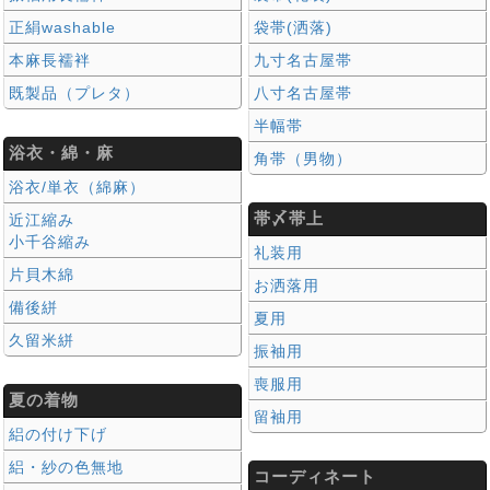
正絹washable
袋帯(洒落)
本麻長襦袢
九寸名古屋帯
既製品（プレタ）
八寸名古屋帯
半幅帯
浴衣・綿・麻
角帯（男物）
浴衣/単衣（綿麻）
帯〆帯上
近江縮み
小千谷縮み
礼装用
片貝木綿
お洒落用
備後絣
夏用
久留米絣
振袖用
喪服用
夏の着物
留袖用
絽の付け下げ
絽・紗の色無地
コーディネート