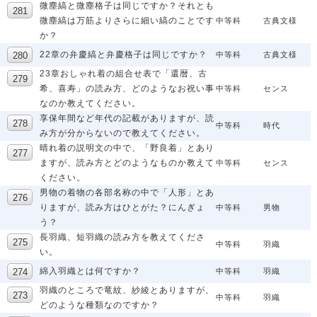
微塵縞と微塵格子は同じですか？それとも
微塵縞は万筋よりさらに細い縞のことです
中等科
古典文様
か？
22章の弁慶縞と弁慶格子は同じですか？
中等科
古典文様
23章おしゃれ着の組合せ表で「還暦、古
希、喜寿」の読み方、どのようなお祝い事
中等科
センス
なのか教えてください。
享保年間など年代の記載がありますが、読
中等科
時代
み方が分からないので教えてください。
晴れ着の説明文の中で、「野良着」とあり
ますが、読み方とどのようなものか教えて
中等科
センス
ください。
男物の着物の各部名称の中で「人形」とあ
りますが、読み方はひとがた？にんぎょ
中等科
男物
う？
長羽織、短羽織の読み方を教えてくださ
中等科
羽織
い。
綿入羽織とは何ですか？
中等科
羽織
羽織のところで竜紋、紗綾とありますが、
中等科
羽織
どのような種類なのですか？