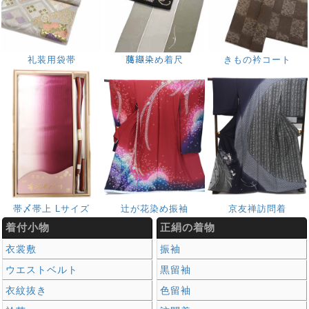
礼装用袋帯
﨟纈染め着尺
きもの衿コート
帯〆帯上 Lサイズ
辻が花染め振袖
京友禅訪問着
着付小物
正絹の着物
衣裳敷
振袖
ウエストベルト
黒留袖
衣紋抜き
色留袖