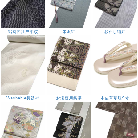
絽両面江戸小紋
米沢紬
お召し縮緬
Washable長襦袢
お洒落用袋帯
本皮革草履S寸