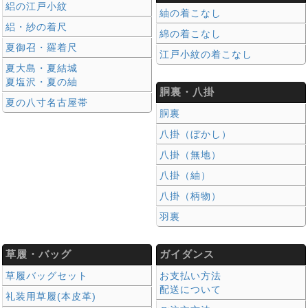
絽の江戸小紋
紬の着こなし
絽・紗の着尺
綿の着こなし
夏御召・羅着尺
江戸小紋の着こなし
夏大島・夏結城
夏塩沢・夏の紬
胴裏・八掛
夏の八寸名古屋帯
胴裏
八掛（ぼかし）
八掛（無地）
八掛（紬）
八掛（柄物）
羽裏
草履・バッグ
ガイダンス
草履バッグセット
お支払い方法
配送について
礼装用草履(本皮革)