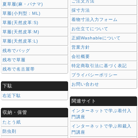
ご注文方法
夏草履(麻・パナマ)
採寸方法
草履(小判型：ML)
着物寸法入力フォーム
草履(天然皮革:S)
お仕立てについて
草履(天然皮革:M)
正絹Washableについて
草履(天然皮革:L)
営業方針
残布でバッグ
会社概要
残布で草履
特定商取引法に基づく表記
残布で名古屋帯
プライバシーポリシー
お問い合わせ
下駄
右近下駄
関連サイト
インターネットで学ぶ着付入
収納・保管
門講座
たとう紙
インターネットで学ぶ和裁入
防虫剤
門講座