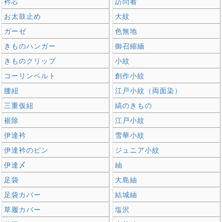
衿芯
訪問着
お太鼓止め
大紋
ガーゼ
色無地
きものハンガー
御召縮緬
きものクリップ
小紋
コーリンベルト
創作小紋
腰紐
江戸小紋（両面染）
三重仮紐
縞のきもの
裾除
江戸小紋
伊達衿
雪華小紋
伊達衿のピン
ジュニア小紋
伊達〆
紬
足袋
大島紬
足袋カバー
結城紬
草履カバー
塩沢