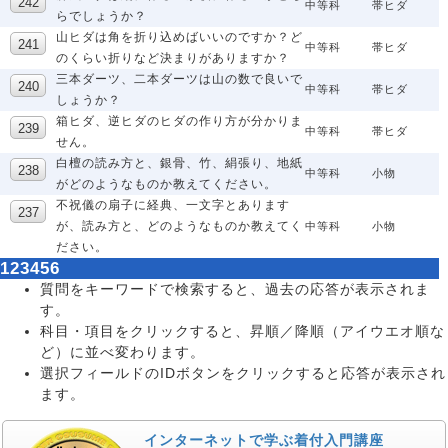
中等科
帯ヒダ
らでしょうか？
山ヒダは角を折り込めばいいのですか？ど
中等科
帯ヒダ
のくらい折りなど決まりがありますか？
三本ダーツ、二本ダーツは山の数で良いで
中等科
帯ヒダ
しょうか？
箱ヒダ、逆ヒダのヒダの作り方が分かりま
中等科
帯ヒダ
せん。
白檀の読み方と、銀骨、竹、絹張り、地紙
中等科
小物
がどのようなものか教えてください。
不祝儀の扇子に経典、一文字とあります
が、読み方と、どのようなものか教えてく
中等科
小物
ださい。
1
2
3
4
5
6
質問をキーワードで検索すると、過去の応答が表示されま
す。
科目・項目をクリックすると、昇順／降順（アイウエオ順な
ど）に並べ変わります。
選択フィールドのIDボタンをクリックすると応答が表示され
ます。
インターネットで学ぶ着付入門講座