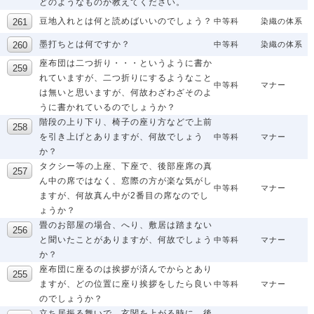
どのようなものか教えてください。
豆地入れとは何と読めばいいのでしょう？
中等科
染織の体系
墨打ちとは何ですか？
中等科
染織の体系
座布団は二つ折り・・・というように書か
れていますが、二つ折りにするようなこと
中等科
マナー
は無いと思いますが、何故わざわざそのよ
うに書かれているのでしょうか？
階段の上り下り、椅子の座り方などで上前
を引き上げとありますが、何故でしょう
中等科
マナー
か？
タクシー等の上座、下座で、後部座席の真
ん中の席ではなく、窓際の方が楽な気がし
中等科
マナー
ますが、何故真ん中が2番目の席なのでし
ょうか？
畳のお部屋の場合、へり、敷居は踏まない
と聞いたことがありますが、何故でしょう
中等科
マナー
か？
座布団に座るのは挨拶が済んでからとあり
ますが、どの位置に座り挨拶をしたら良い
中等科
マナー
のでしょうか？
立ち居振る舞いで、玄関を上がる時に、後